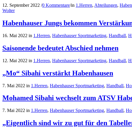
12. September 2022
/
0 Kommentare
/
in
1.Herren
,
Abteilungen
,
Haben
Wolter
Habenhauser Jungs bekommen Verstärkun
16. Mai 2022
in
1.Herren
,
Habenhauser Sportmarketing
,
Handball
,
H
Saisonende bedeutet Abschied nehmen
12. Mai 2022
in
1.Herren
,
Habenhauser Sportmarketing
,
Handball
,
H
„Mo“ Sibahi verstärkt Habenhausen
7. Mai 2022
in
1.Herren
,
Habenhauser Sportmarketing
,
Handball
,
Ho
Mohamed Sibahi wechselt zum ATSV Hab
7. Mai 2022
in
1.Herren
,
Habenhauser Sportmarketing
,
Handball
,
Ho
„Eigentlich sind wir zu gut für den Tabell