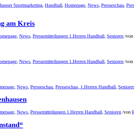
hauser Sportmarketing
,
Handball
,
Homepage
,
News
,
Presseschau
,
Pre
g am Kreis
omepage
,
News
,
Pressemitteilungen 1.Herren Handball
,
Senioren
/
vo
omepage
,
News
,
Pressemitteilungen 1.Herren Handball
,
Senioren
/
vo
mepage
,
News
,
Presseschau
,
Presseschau, 1.Herren Handball
,
Seniore
enhausen
mepage
,
News
,
Pressemitteilungen 1.Herren Handball
,
Senioren
/
von
enstand“