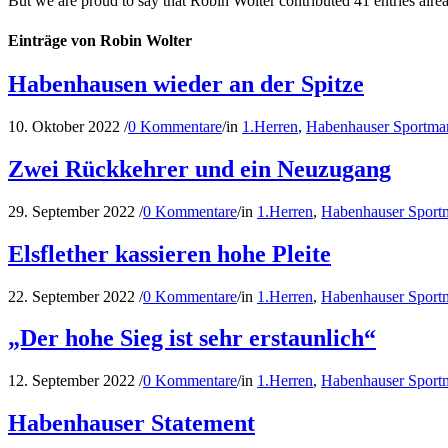
But we are proud to say that
Robin Wolter
contributed 41 entries alre
Einträge von Robin Wolter
Habenhausen wieder an der Spitze
10. Oktober 2022
/
0 Kommentare
/
in
1.Herren
,
Habenhauser Sportmar
Zwei Rückkehrer und ein Neuzugang
29. September 2022
/
0 Kommentare
/
in
1.Herren
,
Habenhauser Sport
Elsflether kassieren hohe Pleite
22. September 2022
/
0 Kommentare
/
in
1.Herren
,
Habenhauser Sport
„Der hohe Sieg ist sehr erstaunlich“
12. September 2022
/
0 Kommentare
/
in
1.Herren
,
Habenhauser Sport
Habenhauser Statement