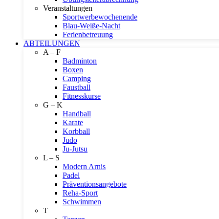
Veranstaltungen
Sportwerbewochenende
Blau-Weiße-Nacht
Ferienbetreuung
ABTEILUNGEN
A – F
Badminton
Boxen
Camping
Faustball
Fitnesskurse
G – K
Handball
Karate
Korbball
Judo
Ju-Jutsu
L – S
Modern Arnis
Padel
Präventionsangebote
Reha-Sport
Schwimmen
T