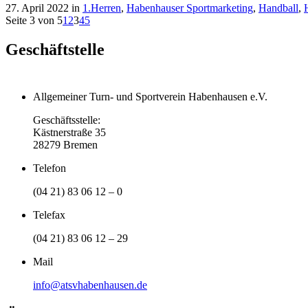
27. April 2022
in
1.Herren
,
Habenhauser Sportmarketing
,
Handball
,
Seite 3 von 5
1
2
3
4
5
Geschäftstelle
Allgemeiner Turn- und Sportverein Habenhausen e.V.
Geschäftsstelle:
Kästnerstraße 35
28279 Bremen
Telefon
(04 21) 83 06 12 – 0
Telefax
(04 21) 83 06 12 – 29
Mail
info@atsvhabenhausen.de