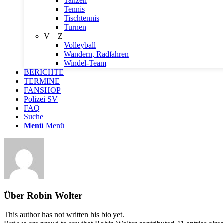
Tanzen
Tennis
Tischtennis
Turnen
V – Z
Volleyball
Wandern, Radfahren
Windel-Team
BERICHTE
TERMINE
FANSHOP
Polizei SV
FAQ
Suche
Menü
Menü
Über
Robin Wolter
This author has not written his bio yet.