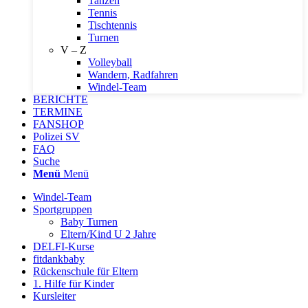
Tanzen
Tennis
Tischtennis
Turnen
V – Z
Volleyball
Wandern, Radfahren
Windel-Team
BERICHTE
TERMINE
FANSHOP
Polizei SV
FAQ
Suche
Menü
Menü
Windel-Team
Sportgruppen
Baby Turnen
Eltern/Kind U 2 Jahre
DELFI-Kurse
fitdankbaby
Rückenschule für Eltern
1. Hilfe für Kinder
Kursleiter