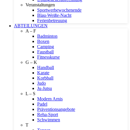
Veranstaltungen
Sportwerbewochenende
Blau-Weiße-Nacht
Ferienbetreuung
ABTEILUNGEN
A – F
Badminton
Boxen
Camping
Faustball
Fitnesskurse
G – K
Handball
Karate
Korbball
Judo
Ju-Jutsu
L – S
Modern Arnis
Padel
Präventionsangebote
Reha-Sport
Schwimmen
T