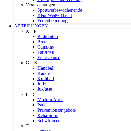
Veranstaltungen
Sportwerbewochenende
Blau-Weiße-Nacht
Ferienbetreuung
ABTEILUNGEN
A – F
Badminton
Boxen
Camping
Faustball
Fitnesskurse
G – K
Handball
Karate
Korbball
Judo
Ju-Jutsu
L – S
Modern Arnis
Padel
Präventionsangebote
Reha-Sport
Schwimmen
T