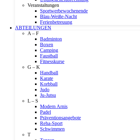
Veranstaltungen
Sportwerbewochenende
Blau-Weiße-Nacht
Ferienbetreuung
ABTEILUNGEN
A – F
Badminton
Boxen
Camping
Faustball
Fitnesskurse
G – K
Handball
Karate
Korbball
Judo
Ju-Jutsu
L – S
Modern Arnis
Padel
Präventionsangebote
Reha-Sport
Schwimmen
T