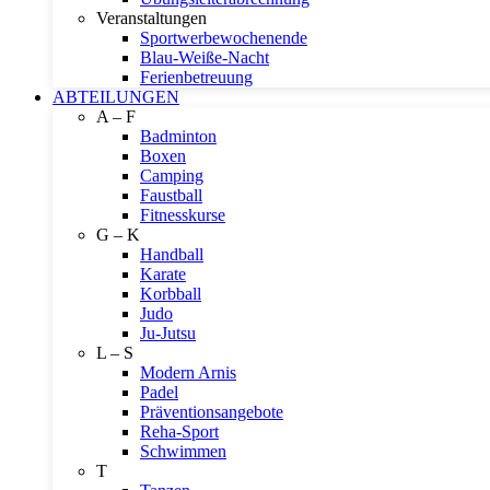
Veranstaltungen
Sportwerbewochenende
Blau-Weiße-Nacht
Ferienbetreuung
ABTEILUNGEN
A – F
Badminton
Boxen
Camping
Faustball
Fitnesskurse
G – K
Handball
Karate
Korbball
Judo
Ju-Jutsu
L – S
Modern Arnis
Padel
Präventionsangebote
Reha-Sport
Schwimmen
T