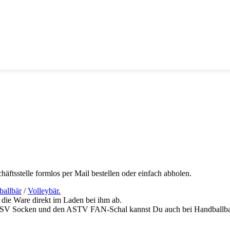
häftsstelle formlos per Mail bestellen oder einfach abholen.
allbär
/
Volleybär.
 die Ware direkt im Laden bei ihm ab.
e ATSV Socken und den ASTV FAN-Schal kannst Du auch bei Handballb