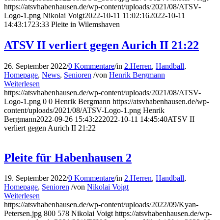
https://atsvhabenhausen.de/wp-content/uploads/2021/08/ATSV-
Logo-1.png
Nikolai Voigt
2022-10-11 11:02:16
2022-10-11
14:43:17
23:33 Pleite in Wilemshaven
ATSV II verliert gegen Aurich II 21:22
26. September 2022
/
0 Kommentare
/
in
2.Herren
,
Handball
,
Homepage
,
News
,
Senioren
/
von
Henrik Bergmann
Weiterlesen
https://atsvhabenhausen.de/wp-content/uploads/2021/08/ATSV-
Logo-1.png
0
0
Henrik Bergmann
https://atsvhabenhausen.de/wp-
content/uploads/2021/08/ATSV-Logo-1.png
Henrik
Bergmann
2022-09-26 15:43:22
2022-10-11 14:45:40
ATSV II
verliert gegen Aurich II 21:22
Pleite für Habenhausen 2
19. September 2022
/
0 Kommentare
/
in
2.Herren
,
Handball
,
Homepage
,
Senioren
/
von
Nikolai Voigt
Weiterlesen
https://atsvhabenhausen.de/wp-content/uploads/2022/09/Kyan-
Petersen.jpg
800
578
Nikolai Voigt
https://atsvhabenhausen.de/wp-