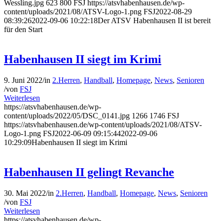
Wessling.jpg
623
800
FSJ
https://atsvhabenhausen.de/wp-
content/uploads/2021/08/ATSV-Logo-1.png
FSJ
2022-08-29
08:39:26
2022-09-06 10:22:18
Der ATSV Habenhausen II ist bereit
für den Start
Habenhausen II siegt im Krimi
9. Juni 2022
/
in
2.Herren
,
Handball
,
Homepage
,
News
,
Senioren
/
von
FSJ
Weiterlesen
https://atsvhabenhausen.de/wp-
content/uploads/2022/05/DSC_0141.jpg
1266
1746
FSJ
https://atsvhabenhausen.de/wp-content/uploads/2021/08/ATSV-
Logo-1.png
FSJ
2022-06-09 09:15:44
2022-09-06
10:29:09
Habenhausen II siegt im Krimi
Habenhausen II gelingt Revanche
30. Mai 2022
/
in
2.Herren
,
Handball
,
Homepage
,
News
,
Senioren
/
von
FSJ
Weiterlesen
https://atsvhabenhausen.de/wp-