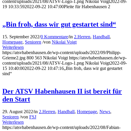
content/uploads/2021/08/ATSV-Logo-1.png
Nikolai Voigt
2022-09-
19 10:33:59
2022-09-22 10:47:00
Pleite für Habenhausen 2
„Bin froh, dass wir gut gestartet sind“
15. September 2022
/
0 Kommentare
/
in
2.Herren
,
Handball
,
Homepage
,
Senioren
/
von
Nikolai Voigt
Weiterlesen
https://atsvhabenhausen.de/wp-content/uploads/2022/09/Philipp-
Grieme2.jpg
800
563
Nikolai Voigt
https://atsvhabenhausen.de/wp-
content/uploads/2021/08/ATSV-Logo-1.png
Nikolai Voigt
2022-09-
15 10:40:00
2022-09-22 10:47:16
„Bin froh, dass wir gut gestartet
sind“
Der ATSV Habenhausen II ist bereit für
den Start
29. August 2022
/
in
2.Herren
,
Handball
,
Homepage
,
News
,
Senioren
/
von
FSJ
Weiterlesen
https://atsvhabenhausen.de/wp-content/uploads/2022/08/Fabian-