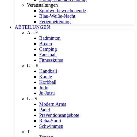
Veranstaltungen
Sportwerbewochenende
Blau-Weiße-Nacht
Ferienbetreuung
ABTEILUNGEN
A – F
Badminton
Boxen
Camping
Faustball
Fitnesskurse
G – K
Handball
Karate
Korbball
Judo
Ju-Jutsu
L – S
Modern Arnis
Padel
Präventionsangebote
Reha-Sport
Schwimmen
T