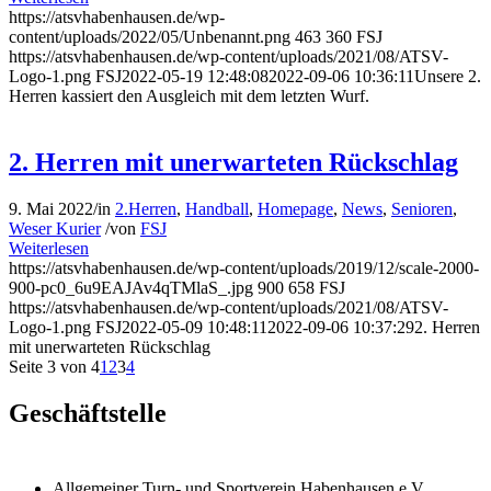
https://atsvhabenhausen.de/wp-
content/uploads/2022/05/Unbenannt.png
463
360
FSJ
https://atsvhabenhausen.de/wp-content/uploads/2021/08/ATSV-
Logo-1.png
FSJ
2022-05-19 12:48:08
2022-09-06 10:36:11
Unsere 2.
Herren kassiert den Ausgleich mit dem letzten Wurf.
2. Herren mit unerwarteten Rückschlag
9. Mai 2022
/
in
2.Herren
,
Handball
,
Homepage
,
News
,
Senioren
,
Weser Kurier
/
von
FSJ
Weiterlesen
https://atsvhabenhausen.de/wp-content/uploads/2019/12/scale-2000-
900-pc0_6u9EAJAv4qTMlaS_.jpg
900
658
FSJ
https://atsvhabenhausen.de/wp-content/uploads/2021/08/ATSV-
Logo-1.png
FSJ
2022-05-09 10:48:11
2022-09-06 10:37:29
2. Herren
mit unerwarteten Rückschlag
Seite 3 von 4
1
2
3
4
Geschäftstelle
Allgemeiner Turn- und Sportverein Habenhausen e.V.