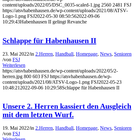
content/uploads/2022/05/DSC_0035-scaled-1.jpg
2560
2481
FSJ
https://atsvhabenhausen.de/wp-content/uploads/2021/08/ATSV-
Logo-1.png
FSJ
2022-05-30 08:50:56
2022-09-06
10:29:43
Habenhausen II gelingt Revanche
Schlappe für Habenhausen II
23. Mai 2022
/
in
2.Herren
,
Handball
,
Homepage
,
News
,
Senioren
/
von
FSJ
Weiterlesen
https://atsvhabenhausen.de/wp-content/uploads/2022/05/2-
herren.jpg
800
603
FSJ
https://atsvhabenhausen.de/wp-
content/uploads/2021/08/ATSV-Logo-1.png
FSJ
2022-05-23
10:48:21
2022-09-06 10:29:58
Schlappe für Habenhausen II
Unsere 2. Herren kassiert den Ausgleich
mit dem letzten Wurf.
19. Mai 2022
/
in
2.Herren
,
Handball
,
Homepage
,
News
,
Senioren
/
von
FSJ
Weiterlesen