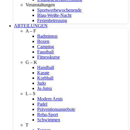
Veranstaltungen
Sportwerbewochenende
Blau-Weiße-Nacht
Ferienbetreuung
ABTEILUNGEN
A – F
Badminton
Boxen
Camping
Faustball
Fitnesskurse
G – K
Handball
Karate
Korbball
Judo
Ju-Jutsu
L – S
Modern Arnis
Padel
Präventionsangebote
Reha-Sport
Schwimmen
T