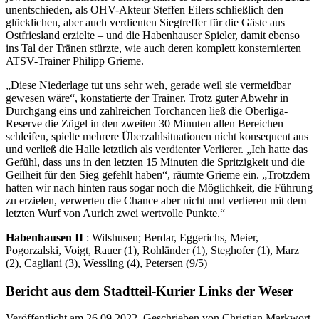
unentschieden, als OHV-Akteur Steffen Eilers schließlich den
glücklichen, aber auch verdienten Siegtreffer für die Gäste aus
Ostfriesland erzielte – und die Habenhauser Spieler, damit ebenso
ins Tal der Tränen stürzte, wie auch deren komplett konsternierten
ATSV-Trainer Philipp Grieme.
„Diese Niederlage tut uns sehr weh, gerade weil sie vermeidbar
gewesen wäre“, konstatierte der Trainer. Trotz guter Abwehr in
Durchgang eins und zahlreichen Torchancen ließ die Oberliga-
Reserve die Zügel in den zweiten 30 Minuten allen Bereichen
schleifen, spielte mehrere Überzahlsituationen nicht konsequent aus
und verließ die Halle letztlich als verdienter Verlierer. „Ich hatte das
Gefühl, dass uns in den letzten 15 Minuten die Spritzigkeit und die
Geilheit für den Sieg gefehlt haben“, räumte Grieme ein. „Trotzdem
hatten wir nach hinten raus sogar noch die Möglichkeit, die Führung
zu erzielen, verwerten die Chance aber nicht und verlieren mit dem
letzten Wurf von Aurich zwei wertvolle Punkte.“
Habenhausen II
: Wilshusen; Berdar, Eggerichs, Meier,
Pogorzalski, Voigt, Rauer (1), Rohländer (1), Steghofer (1), Marz
(2), Cagliani (3), Wessling (4), Petersen (9/5)
Bericht aus dem Stadtteil-Kurier Links der Weser
Veröffentlicht am 26.09.2022. Geschrieben von Christian Markwort