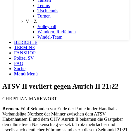
Tanzen
Tennis
Tischtennis
Turnen
V – Z
Volleyball
Wandern, Radfahren
Windel-Team
BERICHTE
TERMINE
FANSHOP
Polizei SV
FAQ
Suche
Menü
Menü
ATSV II verliert gegen Aurich II 21:22
CHRISTIAN MARKWORT
Bremen.
Fünf Sekunden vor Ende der Partie in der Handball-
Verbandsliga Nordsee der Männer zwischen dem ATSV
Habenhausen II und dem OHV Aurich II bekamen die Gastgeber
den ultimativen Nackenschlag versetzt: Trotz mehrfacher und
jeweils auch deutlicher Führung stand es zu diesem Zeitpunkt 21:21