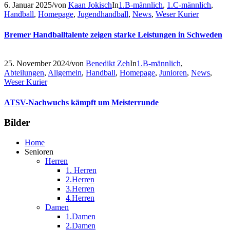
6. Januar 2025
/
von
Kaan Jokisch
In
1.B-männlich
,
1.C-männlich
,
Handball
,
Homepage
,
Jugendhandball
,
News
,
Weser Kurier
Bremer Handballtalente zeigen starke Leistungen in Schweden
25. November 2024
/
von
Benedikt Zeh
In
1.B-männlich
,
Abteilungen
,
Allgemein
,
Handball
,
Homepage
,
Junioren
,
News
,
Weser Kurier
ATSV-Nachwuchs kämpft um Meisterrunde
Bilder
Home
Senioren
Herren
1. Herren
2.Herren
3.Herren
4.Herren
Damen
1.Damen
2.Damen