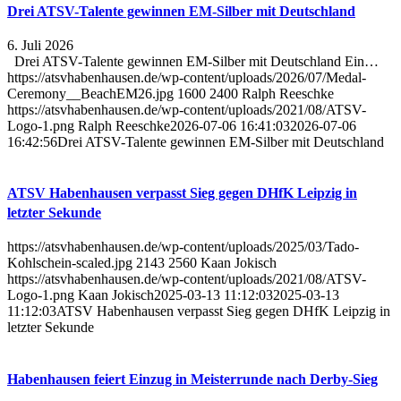
Drei ATSV-Talente gewinnen EM-Silber mit Deutschland
6. Juli 2026
Drei ATSV-Talente gewinnen EM-Silber mit Deutschland Ein…
https://atsvhabenhausen.de/wp-content/uploads/2026/07/Medal-
Ceremony__BeachEM26.jpg
1600
2400
Ralph Reeschke
https://atsvhabenhausen.de/wp-content/uploads/2021/08/ATSV-
Logo-1.png
Ralph Reeschke
2026-07-06 16:41:03
2026-07-06
16:42:56
Drei ATSV-Talente gewinnen EM-Silber mit Deutschland
ATSV Habenhausen verpasst Sieg gegen DHfK Leipzig in
letzter Sekunde
https://atsvhabenhausen.de/wp-content/uploads/2025/03/Tado-
Kohlschein-scaled.jpg
2143
2560
Kaan Jokisch
https://atsvhabenhausen.de/wp-content/uploads/2021/08/ATSV-
Logo-1.png
Kaan Jokisch
2025-03-13 11:12:03
2025-03-13
11:12:03
ATSV Habenhausen verpasst Sieg gegen DHfK Leipzig in
letzter Sekunde
Habenhausen feiert Einzug in Meisterrunde nach Derby-Sieg