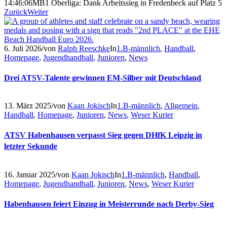
14:46:06
MB1 Oberliga: Dank Arbeitssieg in Fredenbeck auf Platz 5
Zurück
Weiter
6. Juli 2026
/
von
Ralph Reeschke
In
1.B-männlich
,
Handball
,
Homepage
,
Jugendhandball
,
Junioren
,
News
Drei ATSV-Talente gewinnen EM-Silber mit Deutschland
13. März 2025
/
von
Kaan Jokisch
In
1.B-männlich
,
Allgemein
,
Handball
,
Homepage
,
Junioren
,
News
,
Weser Kurier
ATSV Habenhausen verpasst Sieg gegen DHfK Leipzig in
letzter Sekunde
16. Januar 2025
/
von
Kaan Jokisch
In
1.B-männlich
,
Handball
,
Homepage
,
Jugendhandball
,
Junioren
,
News
,
Weser Kurier
Habenhausen feiert Einzug in Meisterrunde nach Derby-Sieg