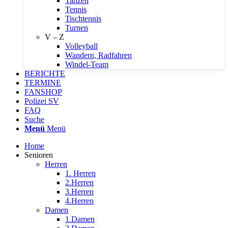
Tanzen
Tennis
Tischtennis
Turnen
V – Z
Volleyball
Wandern, Radfahren
Windel-Team
BERICHTE
TERMINE
FANSHOP
Polizei SV
FAQ
Suche
Menü
Menü
Home
Senioren
Herren
1. Herren
2.Herren
3.Herren
4.Herren
Damen
1.Damen