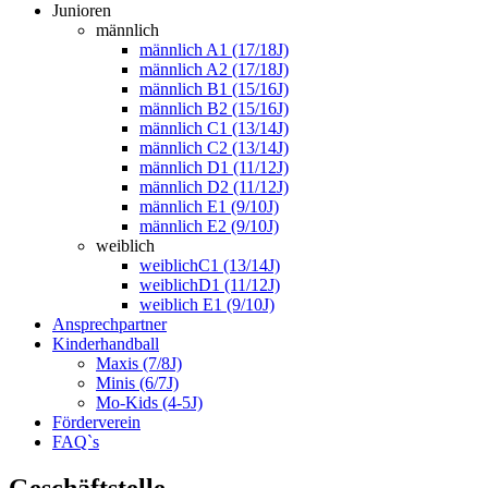
Junioren
männlich
männlich A1 (17/18J)
männlich A2 (17/18J)
männlich B1 (15/16J)
männlich B2 (15/16J)
männlich C1 (13/14J)
männlich C2 (13/14J)
männlich D1 (11/12J)
männlich D2 (11/12J)
männlich E1 (9/10J)
männlich E2 (9/10J)
weiblich
weiblichC1 (13/14J)
weiblichD1 (11/12J)
weiblich E1 (9/10J)
Ansprechpartner
Kinderhandball
Maxis (7/8J)
Minis (6/7J)
Mo-Kids (4-5J)
Förderverein
FAQ`s
Geschäftstelle