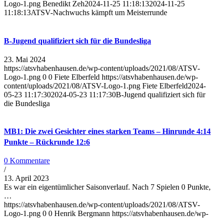
Logo-1.png
Benedikt Zeh
2024-11-25 11:18:13
2024-11-25
11:18:13
ATSV-Nachwuchs kämpft um Meisterrunde
B-Jugend qualifiziert sich für die Bundesliga
23. Mai 2024
https://atsvhabenhausen.de/wp-content/uploads/2021/08/ATSV-
Logo-1.png
0
0
Fiete Elberfeld
https://atsvhabenhausen.de/wp-
content/uploads/2021/08/ATSV-Logo-1.png
Fiete Elberfeld
2024-
05-23 11:17:30
2024-05-23 11:17:30
B-Jugend qualifiziert sich für
die Bundesliga
MB1: Die zwei Gesichter eines starken Teams – Hinrunde 4:14
Punkte – Rückrunde 12:6
0 Kommentare
/
13. April 2023
Es war ein eigentümlicher Saisonverlauf. Nach 7 Spielen 0 Punkte,
…
https://atsvhabenhausen.de/wp-content/uploads/2021/08/ATSV-
Logo-1.png
0
0
Henrik Bergmann
https://atsvhabenhausen.de/wp-