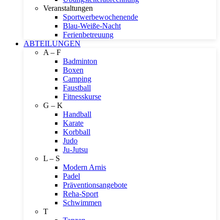
Veranstaltungen
Sportwerbewochenende
Blau-Weiße-Nacht
Ferienbetreuung
ABTEILUNGEN
A – F
Badminton
Boxen
Camping
Faustball
Fitnesskurse
G – K
Handball
Karate
Korbball
Judo
Ju-Jutsu
L – S
Modern Arnis
Padel
Präventionsangebote
Reha-Sport
Schwimmen
T