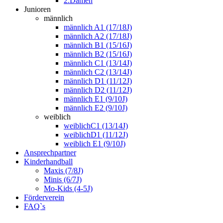
2.Damen
Junioren
männlich
männlich A1 (17/18J)
männlich A2 (17/18J)
männlich B1 (15/16J)
männlich B2 (15/16J)
männlich C1 (13/14J)
männlich C2 (13/14J)
männlich D1 (11/12J)
männlich D2 (11/12J)
männlich E1 (9/10J)
männlich E2 (9/10J)
weiblich
weiblichC1 (13/14J)
weiblichD1 (11/12J)
weiblich E1 (9/10J)
Ansprechpartner
Kinderhandball
Maxis (7/8J)
Minis (6/7J)
Mo-Kids (4-5J)
Förderverein
FAQ`s