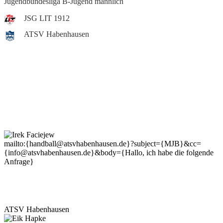
Jugendbundesliga B-Jugend männlich
JSG LIT 1912
ATSV Habenhausen
Ansprechpartner
mailto:{handball@atsvhabenhausen.de}?subject={MJB}&cc=
{info@atsvhabenhausen.de}&body={Hallo, ich habe die folgende
Anfrage}
Irek Faciejew
Trainer
ATSV Habenhausen