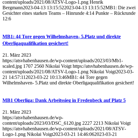
content/uploads/2021/08/ATSV-Logo-1.png
Henrik
Bergmann
2023-04-13 13:15:52
2023-04-13 13:15:52
MB1: Die zwei
Gesichter eines starken Teams – Hinrunde 4:14 Punkte – Rückrunde
12:6
MB1: 44 Tore gegen Wilhelmshaven- 5.Platz und direkte
Oberligaqualifikation gesichert!
21. März 2023
https://atsvhabenhausen.de/wp-content/uploads/2023/03/Mb1-
scaled.jpg
1707
2560
Nikolai Voigt
https://atsvhabenhausen.de/wp-
content/uploads/2021/08/ATSV-Logo-1.png
Nikolai Voigt
2023-03-
21 14:57:11
2023-03-22 10:13:46
MB1: 44 Tore gegen
Wilhelmshaven- 5.Platz und direkte Oberligaqualifikation gesichert!
MB1 Oberliga: Dank Arbeitssieg in Fredenbeck auf Platz 5
21. März 2023
https://atsvhabenhausen.de/wp-
content/uploads/2023/03/DSC_6120.jpg
2227
2213
Nikolai Voigt
https://atsvhabenhausen.de/wp-content/uploads/2021/08/ATSV-
Logo-1.png
Nikolai Voigt
2023-03-21 14:46:06
2023-03-21