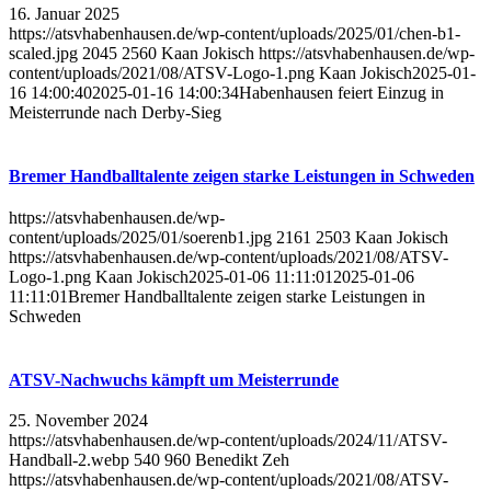
16. Januar 2025
https://atsvhabenhausen.de/wp-content/uploads/2025/01/chen-b1-
scaled.jpg
2045
2560
Kaan Jokisch
https://atsvhabenhausen.de/wp-
content/uploads/2021/08/ATSV-Logo-1.png
Kaan Jokisch
2025-01-
16 14:00:40
2025-01-16 14:00:34
Habenhausen feiert Einzug in
Meisterrunde nach Derby-Sieg
Bremer Handballtalente zeigen starke Leistungen in Schweden
https://atsvhabenhausen.de/wp-
content/uploads/2025/01/soerenb1.jpg
2161
2503
Kaan Jokisch
https://atsvhabenhausen.de/wp-content/uploads/2021/08/ATSV-
Logo-1.png
Kaan Jokisch
2025-01-06 11:11:01
2025-01-06
11:11:01
Bremer Handballtalente zeigen starke Leistungen in
Schweden
ATSV-Nachwuchs kämpft um Meisterrunde
25. November 2024
https://atsvhabenhausen.de/wp-content/uploads/2024/11/ATSV-
Handball-2.webp
540
960
Benedikt Zeh
https://atsvhabenhausen.de/wp-content/uploads/2021/08/ATSV-