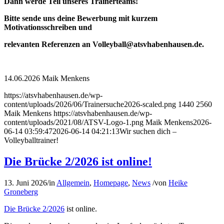
Dann werde Teil unseres Trainerteams!
Bitte sende uns deine Bewerbung mit kurzem
Motivationsschreiben und
relevanten Referenzen an Volleyball@atsvhabenhausen.de.
14.06.2026 Maik Menkens
https://atsvhabenhausen.de/wp-
content/uploads/2026/06/Trainersuche2026-scaled.png
1440
2560
Maik Menkens
https://atsvhabenhausen.de/wp-
content/uploads/2021/08/ATSV-Logo-1.png
Maik Menkens
2026-
06-14 03:59:47
2026-06-14 04:21:13
Wir suchen dich –
Volleyballtrainer!
Die Brücke 2/2026 ist online!
13. Juni 2026
/
in
Allgemein
,
Homepage
,
News
/
von
Heike
Groneberg
Die Brücke 2/2026
ist online.