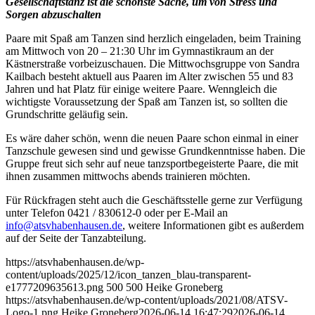
Gesellschaftstanz ist die schönste Sache, um von Stress und
Sorgen abzuschalten
Paare mit Spaß am Tanzen sind herzlich eingeladen, beim Training
am Mittwoch von 20 – 21:30 Uhr im Gymnastikraum an der
Kästnerstraße vorbeizuschauen. Die Mittwochsgruppe von Sandra
Kailbach besteht aktuell aus Paaren im Alter zwischen 55 und 83
Jahren und hat Platz für einige weitere Paare. Wenngleich die
wichtigste Voraussetzung der Spaß am Tanzen ist, so sollten die
Grundschritte geläufig sein.
Es wäre daher schön, wenn die neuen Paare schon einmal in einer
Tanzschule gewesen sind und gewisse Grundkenntnisse haben. Die
Gruppe freut sich sehr auf neue tanzsportbegeisterte Paare, die mit
ihnen zusammen mittwochs abends trainieren möchten.
Für Rückfragen steht auch die Geschäftsstelle gerne zur Verfügung
unter Telefon 0421 / 830612-0 oder per E-Mail an
info@atsvhabenhausen.de
, weitere Informationen gibt es außerdem
auf der Seite der Tanzabteilung.
https://atsvhabenhausen.de/wp-
content/uploads/2025/12/icon_tanzen_blau-transparent-
e1777209635613.png
500
500
Heike Groneberg
https://atsvhabenhausen.de/wp-content/uploads/2021/08/ATSV-
Logo-1.png
Heike Groneberg
2026-06-14 16:47:29
2026-06-14