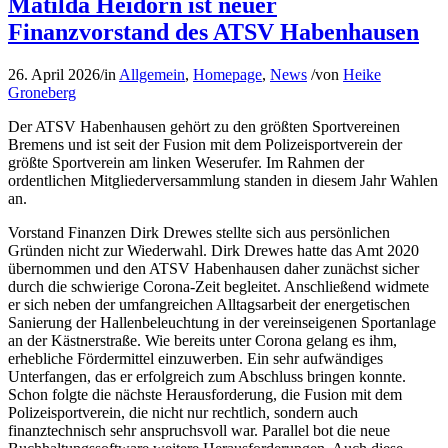
Matilda Heidorn ist neuer
Finanzvorstand des ATSV Habenhausen
26. April 2026
/
in
Allgemein
,
Homepage
,
News
/
von
Heike
Groneberg
Der ATSV Habenhausen gehört zu den größten Sportvereinen
Bremens und ist seit der Fusion mit dem Polizeisportverein der
größte Sportverein am linken Weserufer. Im Rahmen der
ordentlichen Mitgliederversammlung standen in diesem Jahr Wahlen
an.
Vorstand Finanzen Dirk Drewes stellte sich aus persönlichen
Gründen nicht zur Wiederwahl. Dirk Drewes hatte das Amt 2020
übernommen und den ATSV Habenhausen daher zunächst sicher
durch die schwierige Corona-Zeit begleitet. Anschließend widmete
er sich neben der umfangreichen Alltagsarbeit der energetischen
Sanierung der Hallenbeleuchtung in der vereinseigenen Sportanlage
an der Kästnerstraße. Wie bereits unter Corona gelang es ihm,
erhebliche Fördermittel einzuwerben. Ein sehr aufwändiges
Unterfangen, das er erfolgreich zum Abschluss bringen konnte.
Schon folgte die nächste Herausforderung, die Fusion mit dem
Polizeisportverein, die nicht nur rechtlich, sondern auch
finanztechnisch sehr anspruchsvoll war. Parallel bot die neue