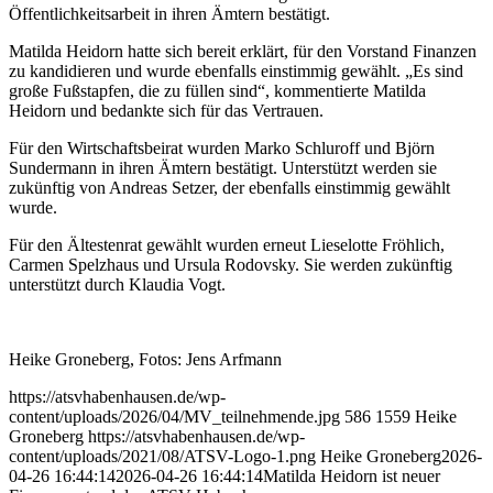
Öffentlichkeitsarbeit in ihren Ämtern bestätigt.
Matilda Heidorn hatte sich bereit erklärt, für den Vorstand Finanzen
zu kandidieren und wurde ebenfalls einstimmig gewählt. „Es sind
große Fußstapfen, die zu füllen sind“, kommentierte Matilda
Heidorn und bedankte sich für das Vertrauen.
Für den Wirtschaftsbeirat wurden Marko Schluroff und Björn
Sundermann in ihren Ämtern bestätigt. Unterstützt werden sie
zukünftig von Andreas Setzer, der ebenfalls einstimmig gewählt
wurde.
Für den Ältestenrat gewählt wurden erneut Lieselotte Fröhlich,
Carmen Spelzhaus und Ursula Rodovsky. Sie werden zukünftig
unterstützt durch Klaudia Vogt.
Heike Groneberg, Fotos: Jens Arfmann
https://atsvhabenhausen.de/wp-
content/uploads/2026/04/MV_teilnehmende.jpg
586
1559
Heike
Groneberg
https://atsvhabenhausen.de/wp-
content/uploads/2021/08/ATSV-Logo-1.png
Heike Groneberg
2026-
04-26 16:44:14
2026-04-26 16:44:14
Matilda Heidorn ist neuer