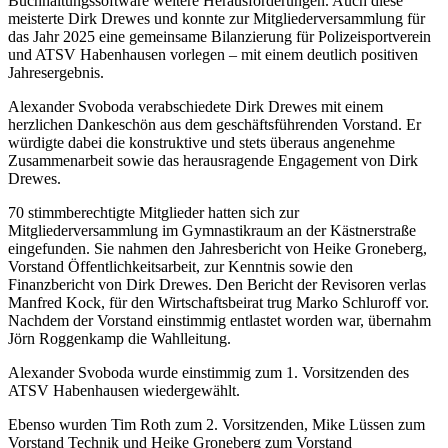
Buchhaltungssoftware weitere Herausforderungen. Auch diese
meisterte Dirk Drewes und konnte zur Mitgliederversammlung für
das Jahr 2025 eine gemeinsame Bilanzierung für Polizeisportverein
und ATSV Habenhausen vorlegen – mit einem deutlich positiven
Jahresergebnis.
Alexander Svoboda verabschiedete Dirk Drewes mit einem
herzlichen Dankeschön aus dem geschäftsführenden Vorstand. Er
würdigte dabei die konstruktive und stets überaus angenehme
Zusammenarbeit sowie das herausragende Engagement von Dirk
Drewes.
70 stimmberechtigte Mitglieder hatten sich zur
Mitgliederversammlung im Gymnastikraum an der Kästnerstraße
eingefunden. Sie nahmen den Jahresbericht von Heike Groneberg,
Vorstand Öffentlichkeitsarbeit, zur Kenntnis sowie den
Finanzbericht von Dirk Drewes. Den Bericht der Revisoren verlas
Manfred Kock, für den Wirtschaftsbeirat trug Marko Schluroff vor.
Nachdem der Vorstand einstimmig entlastet worden war, übernahm
Jörn Roggenkamp die Wahlleitung.
Alexander Svoboda wurde einstimmig zum 1. Vorsitzenden des
ATSV Habenhausen wiedergewählt.
Ebenso wurden Tim Roth zum 2. Vorsitzenden, Mike Lüssen zum
Vorstand Technik und Heike Groneberg zum Vorstand