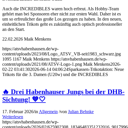
Auch die INCREDIBLES waren hoch erfreut. Als Hobby-Team
gehört man bei Sponsoren eher nicht zur ersten Wahl. Daher ist es
um so erfreulicher das große Los gezogen zu haben. In den neuen,
einheitlichen Trikots geht es zukünftig auch optisch professioneller
an den Start.
22.02.2026 Maik Menkens
https://atsvhabenhausen.de/wp-
content/uploads/2023/08/Logo_ATSV_VB-seit1983_schwarz.jpg
1095
1167
Maik Menkens
https://atsvhabenhausen.de/wp-
content/uploads/2021/08/ATSV-Logo-1.png
Maik Menkens
2026-
02-22 03:41:30
2026-06-14 04:06:24
Sparkassen-Trikotaktion: Neue
Trikots für die 3. Damen (U20w) und die INCREDIBLES
🔥 Drei Habenhauser Jungs bei der DHB-
Sichtung! 💙🤍
17. Februar 2026
/
in
Allgemein
/
von
Julian Behnke
Weiterlesen
https://atsvhabenhausen.de/wp-
content/uploads/2026/02/625902308_18346483351232016_901799