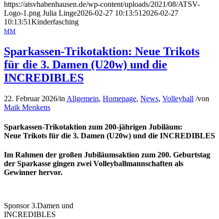
https://atsvhabenhausen.de/wp-content/uploads/2021/08/ATSV-
Logo-1.png
Julia Linge
2026-02-27 10:13:51
2026-02-27
10:13:51
Kinderfasching
MM
Sparkassen-Trikotaktion: Neue Trikots
für die 3. Damen (U20w) und die
INCREDIBLES
22. Februar 2026
/
in
Allgemein
,
Homepage
,
News
,
Volleyball
/
von
Maik Menkens
Sparkassen-Trikotaktion zum 200-jährigen Jubiläum:
Neue Trikots für die 3. Damen (U20w) und die INCREDIBLES
Im Rahmen der großen Jubiläumsaktion zum 200. Geburtstag
der Sparkasse gingen zwei Volleyballmannschaften als
Gewinner hervor.
Sponsor 3.Damen und
INCREDIBLES