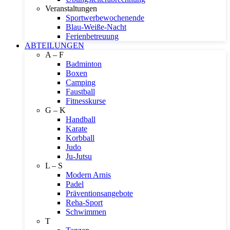
Veranstaltungen
Sportwerbewochenende
Blau-Weiße-Nacht
Ferienbetreuung
ABTEILUNGEN
A – F
Badminton
Boxen
Camping
Faustball
Fitnesskurse
G – K
Handball
Karate
Korbball
Judo
Ju-Jutsu
L – S
Modern Arnis
Padel
Präventionsangebote
Reha-Sport
Schwimmen
T