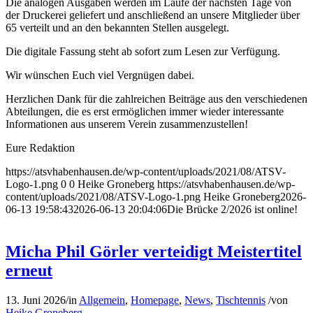
Die analogen Ausgaben werden im Laufe der nächsten Tage von
der Druckerei geliefert und anschließend an unsere Mitglieder über
65 verteilt und an den bekannten Stellen ausgelegt.
Die digitale Fassung steht ab sofort zum Lesen zur Verfügung.
Wir wünschen Euch viel Vergnügen dabei.
Herzlichen Dank für die zahlreichen Beiträge aus den verschiedenen
Abteilungen, die es erst ermöglichen immer wieder interessante
Informationen aus unserem Verein zusammenzustellen!
Eure Redaktion
https://atsvhabenhausen.de/wp-content/uploads/2021/08/ATSV-
Logo-1.png
0
0
Heike Groneberg
https://atsvhabenhausen.de/wp-
content/uploads/2021/08/ATSV-Logo-1.png
Heike Groneberg
2026-
06-13 19:58:43
2026-06-13 20:04:06
Die Brücke 2/2026 ist online!
Micha Phil Görler verteidigt Meistertitel
erneut
13. Juni 2026
/
in
Allgemein
,
Homepage
,
News
,
Tischtennis
/
von
Heike Groneberg