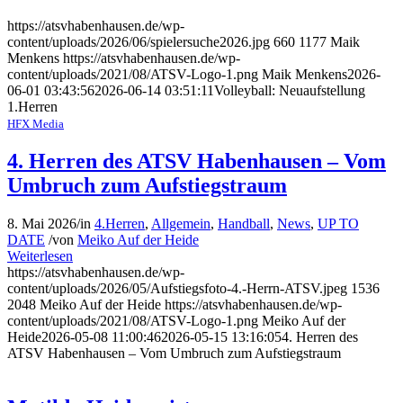
https://atsvhabenhausen.de/wp-
content/uploads/2026/06/spielersuche2026.jpg
660
1177
Maik
Menkens
https://atsvhabenhausen.de/wp-
content/uploads/2021/08/ATSV-Logo-1.png
Maik Menkens
2026-
06-01 03:43:56
2026-06-14 03:51:11
Volleyball: Neuaufstellung
1.Herren
HFX Media
4. Herren des ATSV Habenhausen – Vom
Umbruch zum Aufstiegstraum
8. Mai 2026
/
in
4.Herren
,
Allgemein
,
Handball
,
News
,
UP TO
DATE
/
von
Meiko Auf der Heide
Weiterlesen
https://atsvhabenhausen.de/wp-
content/uploads/2026/05/Aufstiegsfoto-4.-Herrn-ATSV.jpeg
1536
2048
Meiko Auf der Heide
https://atsvhabenhausen.de/wp-
content/uploads/2021/08/ATSV-Logo-1.png
Meiko Auf der
Heide
2026-05-08 11:00:46
2026-05-15 13:16:05
4. Herren des
ATSV Habenhausen – Vom Umbruch zum Aufstiegstraum