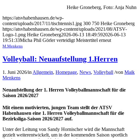
Heike Groneberg, Foto: Anja Nuhn
https://atsvhabenhausen.de/wp-
content/uploads/2017/11/tischtennis1.jpg
300
750
Heike Groneberg
https://atsvhabenhausen.de/wp-content/uploads/2021/08/ATSV-
Logo-1.png
Heike Groneberg
2026-06-13 18:49:59
2026-06-13
19:51:33
Micha Phil Görler verteidigt Meistertitel erneut
M.Menkens
Volleyball: Neuaufstellung 1.Herren
1. Juni 2026
/
in
Allgemein
,
Homepage
,
News
,
Volleyball
/
von
Maik
Menkens
Neuaufstellung der 1. Herren Volleyballmannschaft für die
Saison 2026/2027
Mit einem motivierten, jungen Team stellt der ATSV
Habenhausen eine 1. Herren Volleyballmannschaft für die
Bezirksliga-Saison 2026/2027 auf.
Unter der Leitung von Sandy Hornischer wird die Mannschaft
gezielt weiterentwickelt, um in der kommenden Saison sportlich