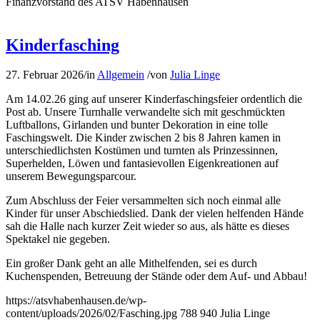
Finanzvorstand des ATSV Habenhausen
Kinderfasching
27. Februar 2026
/
in
Allgemein
/
von
Julia Linge
Am 14.02.26 ging auf unserer Kinderfaschingsfeier ordentlich die
Post ab. Unsere Turnhalle verwandelte sich mit geschmückten
Luftballons, Girlanden und bunter Dekoration in eine tolle
Faschingswelt. Die Kinder zwischen 2 bis 8 Jahren kamen in
unterschiedlichsten Kostümen und turnten als Prinzessinnen,
Superhelden, Löwen und fantasievollen Eigenkreationen auf
unserem Bewegungsparcour.
Zum Abschluss der Feier versammelten sich noch einmal alle
Kinder für unser Abschiedslied. Dank der vielen helfenden Hände
sah die Halle nach kurzer Zeit wieder so aus, als hätte es dieses
Spektakel nie gegeben.
Ein großer Dank geht an alle Mithelfenden, sei es durch
Kuchenspenden, Betreuung der Stände oder dem Auf- und Abbau!
https://atsvhabenhausen.de/wp-
content/uploads/2026/02/Fasching.jpg
788
940
Julia Linge