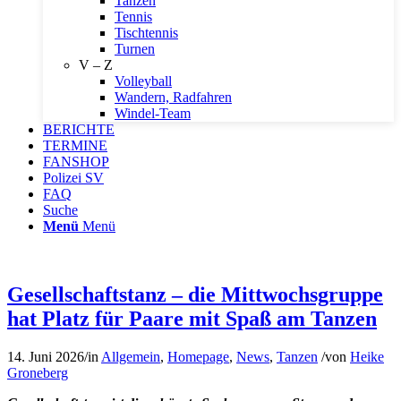
Tanzen
Tennis
Tischtennis
Turnen
V – Z
Volleyball
Wandern, Radfahren
Windel-Team
BERICHTE
TERMINE
FANSHOP
Polizei SV
FAQ
Suche
Menü
Menü
Gesellschaftstanz – die Mittwochsgruppe
hat Platz für Paare mit Spaß am Tanzen
14. Juni 2026
/
in
Allgemein
,
Homepage
,
News
,
Tanzen
/
von
Heike
Groneberg