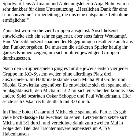
Sportwart Jens Arfmann und Abteilungsleiterin Anja Nuhn waren
sehr dankbar für diese Unterstützung: „Herzlichen Dank für eine
sehr souveräne Turnierleitung, die uns eine entspannte Teilnahme
ermöglichte!“
Zunächst wurden die vier Gruppen ausgelost. Anschließend
entwickelte sich ein sehr engagierter, aber stets fairer Wettkampf.
Eine Vielzahl äußerst spannender Begegnungen resultierte auch aus
den Punktevorgaben. Da mussten die stärkeren Spieler häufig ihr
ganzes Können zeigen, um sich in ihren jeweiligen Gruppen
durchzusetzen.
Nach den Gruppenspielen ging es für die jeweils ersten vier jeder
Gruppe im KO-System weiter, ohne allerdings Platz drei
auszuspielen. Im Halbfinale standen sich Micha Phil Görler und
Nicolai Glowienka gegenüber. Es entwickelte sich ein spannender
Schlagabtausch, den Micha mit 3:2 für sich entscheiden konnte. Das
andere Spiel bestritten Oskar Schoppe und Paul Winkelmann. Hier
setzte sich Oskar recht deutlich mit 3:0 durch.
Im Finale boten Oskar und Micha eine spannende Partie. Es gab
viele hochklassige Ballwechsel zu sehen. Letztendlich setzte sich
Micha mit 3:1 durch und verteidigte damit zum zweiten Mal in
Folge den Titel des Tischtennisvereinsmeisters im ATSV
Habenhausen