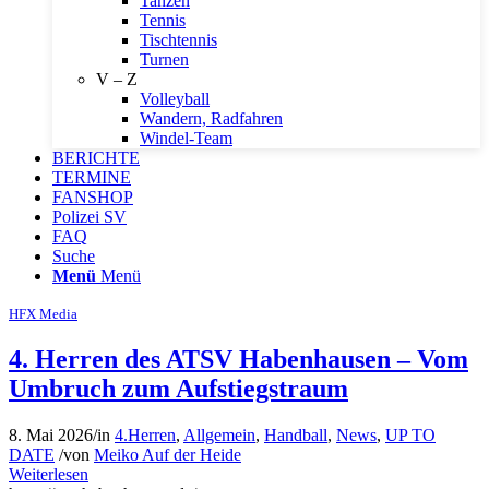
Tanzen
Tennis
Tischtennis
Turnen
V – Z
Volleyball
Wandern, Radfahren
Windel-Team
BERICHTE
TERMINE
FANSHOP
Polizei SV
FAQ
Suche
Menü
Menü
HFX Media
4. Herren des ATSV Habenhausen – Vom
Umbruch zum Aufstiegstraum
8. Mai 2026
/
in
4.Herren
,
Allgemein
,
Handball
,
News
,
UP TO
DATE
/
von
Meiko Auf der Heide
Weiterlesen