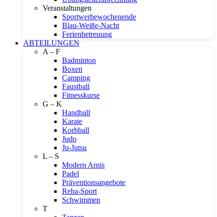
Veranstaltungen
Sportwerbewochenende
Blau-Weiße-Nacht
Ferienbetreuung
ABTEILUNGEN
A – F
Badminton
Boxen
Camping
Faustball
Fitnesskurse
G – K
Handball
Karate
Korbball
Judo
Ju-Jutsu
L – S
Modern Arnis
Padel
Präventionsangebote
Reha-Sport
Schwimmen
T