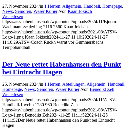
27. November 2024
/
in
1.Herren
,
Allgemein
,
Handball
,
Homepage
,
News
,
Senioren
,
Weser Kurier
/
von
Kaan Jokisch
Weiterlesen
https://atsvhabenhausen.de/wp-content/uploads/2024/11/Bjoern-
Waehmann-scaled.jpg
2116
2560
Kaan Jokisch
https://atsvhabenhausen.de/wp-content/uploads/2021/08/ATSV-
Logo-1.png
Kaan Jokisch
2024-11-27 11:10:29
2024-11-27
11:10:29
ATSV-Coach Ruckh warnt vor Gummersbachs
Tempohandball
Der Neue rettet Habenhausen den Punkt
bei Eintracht Hagen
25. November 2024
/
in
1.Herren
,
Abteilungen
,
Allgemein
,
Handball
,
Homepage
,
News
,
Senioren
,
Weser Kurier
/
von
Benedikt Zeh
Weiterlesen
https://atsvhabenhausen.de/wp-content/uploads/2024/11/ATSV-
Handball-1.webp
1280
960
Benedikt Zeh
https://atsvhabenhausen.de/wp-content/uploads/2021/08/ATSV-
Logo-1.png
Benedikt Zeh
2024-11-25 11:11:52
2024-11-25
11:11:52
Der Neue rettet Habenhausen den Punkt bei Eintracht
Hagen