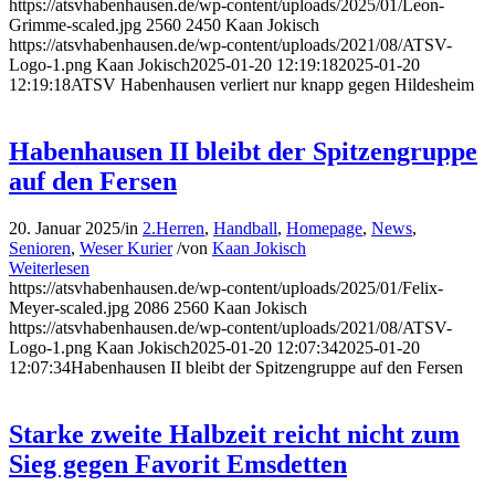
https://atsvhabenhausen.de/wp-content/uploads/2025/01/Leon-
Grimme-scaled.jpg
2560
2450
Kaan Jokisch
https://atsvhabenhausen.de/wp-content/uploads/2021/08/ATSV-
Logo-1.png
Kaan Jokisch
2025-01-20 12:19:18
2025-01-20
12:19:18
ATSV Habenhausen verliert nur knapp gegen Hildesheim
Habenhausen II bleibt der Spitzengruppe
auf den Fersen
20. Januar 2025
/
in
2.Herren
,
Handball
,
Homepage
,
News
,
Senioren
,
Weser Kurier
/
von
Kaan Jokisch
Weiterlesen
https://atsvhabenhausen.de/wp-content/uploads/2025/01/Felix-
Meyer-scaled.jpg
2086
2560
Kaan Jokisch
https://atsvhabenhausen.de/wp-content/uploads/2021/08/ATSV-
Logo-1.png
Kaan Jokisch
2025-01-20 12:07:34
2025-01-20
12:07:34
Habenhausen II bleibt der Spitzengruppe auf den Fersen
Starke zweite Halbzeit reicht nicht zum
Sieg gegen Favorit Emsdetten