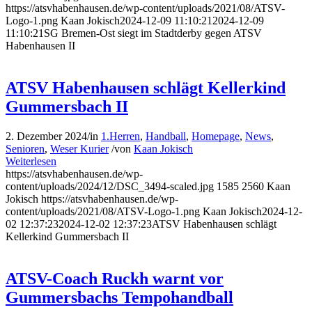
https://atsvhabenhausen.de/wp-content/uploads/2021/08/ATSV-
Logo-1.png
Kaan Jokisch
2024-12-09 11:10:21
2024-12-09
11:10:21
SG Bremen-Ost siegt im Stadtderby gegen ATSV
Habenhausen II
ATSV Habenhausen schlägt Kellerkind
Gummersbach II
2. Dezember 2024
/
in
1.Herren
,
Handball
,
Homepage
,
News
,
Senioren
,
Weser Kurier
/
von
Kaan Jokisch
Weiterlesen
https://atsvhabenhausen.de/wp-
content/uploads/2024/12/DSC_3494-scaled.jpg
1585
2560
Kaan
Jokisch
https://atsvhabenhausen.de/wp-
content/uploads/2021/08/ATSV-Logo-1.png
Kaan Jokisch
2024-12-
02 12:37:23
2024-12-02 12:37:23
ATSV Habenhausen schlägt
Kellerkind Gummersbach II
ATSV-Coach Ruckh warnt vor
Gummersbachs Tempohandball