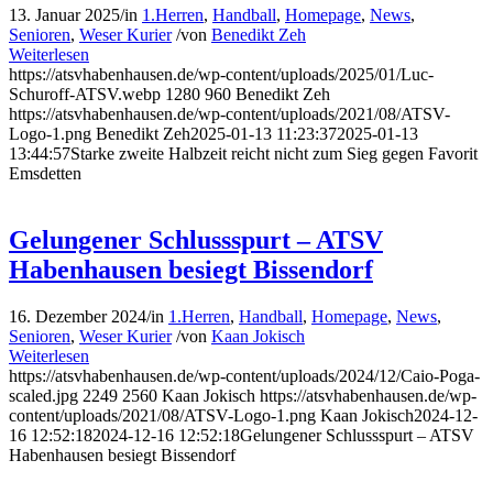
13. Januar 2025
/
in
1.Herren
,
Handball
,
Homepage
,
News
,
Senioren
,
Weser Kurier
/
von
Benedikt Zeh
Weiterlesen
https://atsvhabenhausen.de/wp-content/uploads/2025/01/Luc-
Schuroff-ATSV.webp
1280
960
Benedikt Zeh
https://atsvhabenhausen.de/wp-content/uploads/2021/08/ATSV-
Logo-1.png
Benedikt Zeh
2025-01-13 11:23:37
2025-01-13
13:44:57
Starke zweite Halbzeit reicht nicht zum Sieg gegen Favorit
Emsdetten
Gelungener Schlussspurt – ATSV
Habenhausen besiegt Bissendorf
16. Dezember 2024
/
in
1.Herren
,
Handball
,
Homepage
,
News
,
Senioren
,
Weser Kurier
/
von
Kaan Jokisch
Weiterlesen
https://atsvhabenhausen.de/wp-content/uploads/2024/12/Caio-Poga-
scaled.jpg
2249
2560
Kaan Jokisch
https://atsvhabenhausen.de/wp-
content/uploads/2021/08/ATSV-Logo-1.png
Kaan Jokisch
2024-12-
16 12:52:18
2024-12-16 12:52:18
Gelungener Schlussspurt – ATSV
Habenhausen besiegt Bissendorf