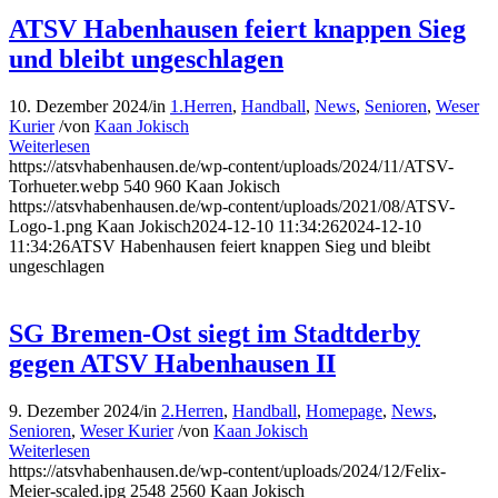
ATSV Habenhausen feiert knappen Sieg
und bleibt ungeschlagen
10. Dezember 2024
/
in
1.Herren
,
Handball
,
News
,
Senioren
,
Weser
Kurier
/
von
Kaan Jokisch
Weiterlesen
https://atsvhabenhausen.de/wp-content/uploads/2024/11/ATSV-
Torhueter.webp
540
960
Kaan Jokisch
https://atsvhabenhausen.de/wp-content/uploads/2021/08/ATSV-
Logo-1.png
Kaan Jokisch
2024-12-10 11:34:26
2024-12-10
11:34:26
ATSV Habenhausen feiert knappen Sieg und bleibt
ungeschlagen
SG Bremen-Ost siegt im Stadtderby
gegen ATSV Habenhausen II
9. Dezember 2024
/
in
2.Herren
,
Handball
,
Homepage
,
News
,
Senioren
,
Weser Kurier
/
von
Kaan Jokisch
Weiterlesen
https://atsvhabenhausen.de/wp-content/uploads/2024/12/Felix-
Meier-scaled.jpg
2548
2560
Kaan Jokisch