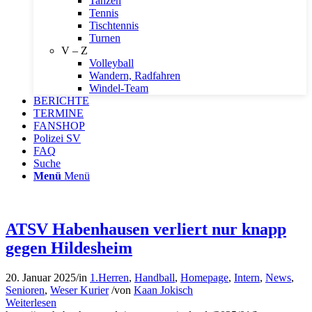
Tanzen
Tennis
Tischtennis
Turnen
V – Z
Volleyball
Wandern, Radfahren
Windel-Team
BERICHTE
TERMINE
FANSHOP
Polizei SV
FAQ
Suche
Menü
Menü
ATSV Habenhausen verliert nur knapp
gegen Hildesheim
20. Januar 2025
/
in
1.Herren
,
Handball
,
Homepage
,
Intern
,
News
,
Senioren
,
Weser Kurier
/
von
Kaan Jokisch
Weiterlesen