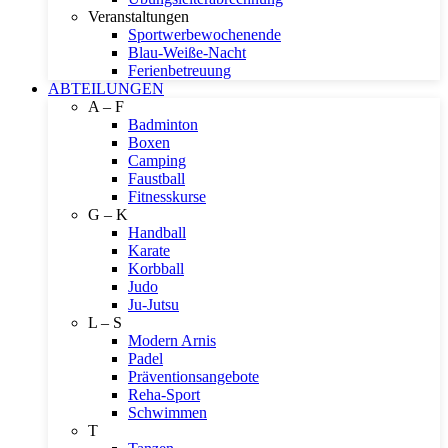
Veranstaltungen
Sportwerbewochenende
Blau-Weiße-Nacht
Ferienbetreuung
ABTEILUNGEN
A – F
Badminton
Boxen
Camping
Faustball
Fitnesskurse
G – K
Handball
Karate
Korbball
Judo
Ju-Jutsu
L – S
Modern Arnis
Padel
Präventionsangebote
Reha-Sport
Schwimmen
T