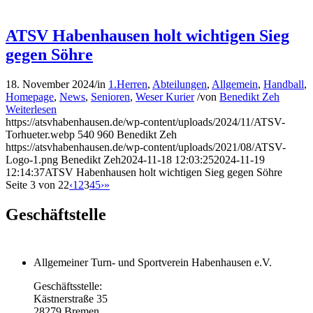
ATSV Habenhausen holt wichtigen Sieg
gegen Söhre
18. November 2024
/
in
1.Herren
,
Abteilungen
,
Allgemein
,
Handball
,
Homepage
,
News
,
Senioren
,
Weser Kurier
/
von
Benedikt Zeh
Weiterlesen
https://atsvhabenhausen.de/wp-content/uploads/2024/11/ATSV-
Torhueter.webp
540
960
Benedikt Zeh
https://atsvhabenhausen.de/wp-content/uploads/2021/08/ATSV-
Logo-1.png
Benedikt Zeh
2024-11-18 12:03:25
2024-11-19
12:14:37
ATSV Habenhausen holt wichtigen Sieg gegen Söhre
Seite 3 von 22
‹
1
2
3
4
5
›
»
Geschäftstelle
Allgemeiner Turn- und Sportverein Habenhausen e.V.
Geschäftsstelle:
Kästnerstraße 35
28279 Bremen