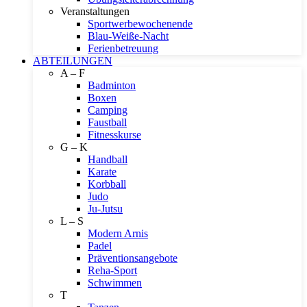
Veranstaltungen
Sportwerbewochenende
Blau-Weiße-Nacht
Ferienbetreuung
ABTEILUNGEN
A – F
Badminton
Boxen
Camping
Faustball
Fitnesskurse
G – K
Handball
Karate
Korbball
Judo
Ju-Jutsu
L – S
Modern Arnis
Padel
Präventionsangebote
Reha-Sport
Schwimmen
T