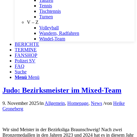
Tanzen
Tennis
Tischtennis
Turnen
V – Z
Volleyball
Wandern, Radfahren
Windel-Team
BERICHTE
TERMINE
FANSHOP
Polizei SV
FAQ
Suche
Menü
Menü
Judo: Bezirksmeister im Mixed-Team
9. November 2025
/
in
Allgemein
,
Homepage
,
News
/
von
Heike
Groneberg
Wir sind Meister in der Bezirksliga Braunschweig! Nach zwei
Bronzemedaillen in den Jahren 2023 und 2024 hat es in diesem Jahr