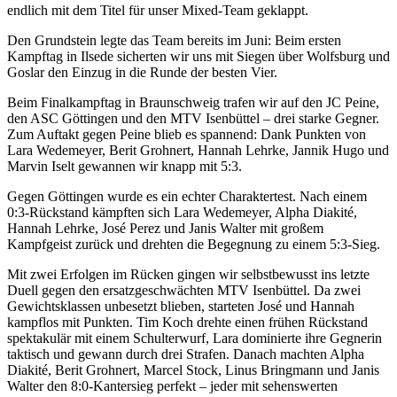
endlich mit dem Titel für unser Mixed-Team geklappt.
Den Grundstein legte das Team bereits im Juni: Beim ersten
Kampftag in Ilsede sicherten wir uns mit Siegen über Wolfsburg und
Goslar den Einzug in die Runde der besten Vier.
Beim Finalkampftag in Braunschweig trafen wir auf den JC Peine,
den ASC Göttingen und den MTV Isenbüttel – drei starke Gegner.
Zum Auftakt gegen Peine blieb es spannend: Dank Punkten von
Lara Wedemeyer, Berit Grohnert, Hannah Lehrke, Jannik Hugo und
Marvin Iselt gewannen wir knapp mit 5:3.
Gegen Göttingen wurde es ein echter Charaktertest. Nach einem
0:3-Rückstand kämpften sich Lara Wedemeyer, Alpha Diakité,
Hannah Lehrke, José Perez und Janis Walter mit großem
Kampfgeist zurück und drehten die Begegnung zu einem 5:3-Sieg.
Mit zwei Erfolgen im Rücken gingen wir selbstbewusst ins letzte
Duell gegen den ersatzgeschwächten MTV Isenbüttel. Da zwei
Gewichtsklassen unbesetzt blieben, starteten José und Hannah
kampflos mit Punkten. Tim Koch drehte einen frühen Rückstand
spektakulär mit einem Schulterwurf, Lara dominierte ihre Gegnerin
taktisch und gewann durch drei Strafen. Danach machten Alpha
Diakité, Berit Grohnert, Marcel Stock, Linus Bringmann und Janis
Walter den 8:0-Kantersieg perfekt – jeder mit sehenswerten