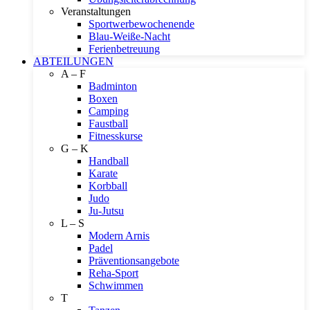
Veranstaltungen
Sportwerbewochenende
Blau-Weiße-Nacht
Ferienbetreuung
ABTEILUNGEN
A – F
Badminton
Boxen
Camping
Faustball
Fitnesskurse
G – K
Handball
Karate
Korbball
Judo
Ju-Jutsu
L – S
Modern Arnis
Padel
Präventionsangebote
Reha-Sport
Schwimmen
T