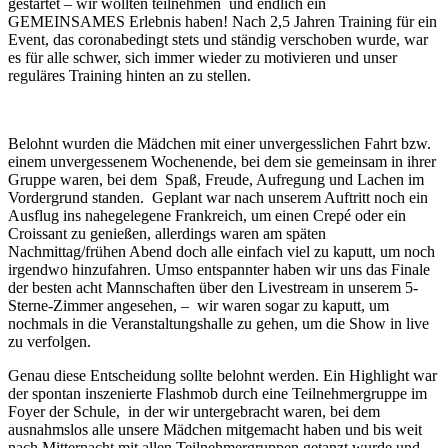
gestartet – wir wollten teilnehmen und endlich ein
GEMEINSAMES Erlebnis haben! Nach 2,5 Jahren Training für ein
Event, das coronabedingt stets und ständig verschoben wurde, war
es für alle schwer, sich immer wieder zu motivieren und unser
reguläres Training hinten an zu stellen.
Belohnt wurden die Mädchen mit einer unvergesslichen Fahrt bzw.
einem unvergessenem Wochenende, bei dem sie gemeinsam in ihrer
Gruppe waren, bei dem Spaß, Freude, Aufregung und Lachen im
Vordergrund standen. Geplant war nach unserem Auftritt noch ein
Ausflug ins nahegelegene Frankreich, um einen Crepé oder ein
Croissant zu genießen, allerdings waren am späten
Nachmittag/frühen Abend doch alle einfach viel zu kaputt, um noch
irgendwo hinzufahren. Umso entspannter haben wir uns das Finale
der besten acht Mannschaften über den Livestream in unserem 5-
Sterne-Zimmer angesehen, – wir waren sogar zu kaputt, um
nochmals in die Veranstaltungshalle zu gehen, um die Show in live
zu verfolgen.
Genau diese Entscheidung sollte belohnt werden. Ein Highlight war
der
spontan inszenierte Flashmob durch eine Teilnehmergruppe im
Foyer der Schule, in der wir untergebracht waren, bei dem
ausnahmslos alle unsere Mädchen mitgemacht haben und bis weit
nach Mitternacht mit allen Teilnehmergruppen getanzt wurde und