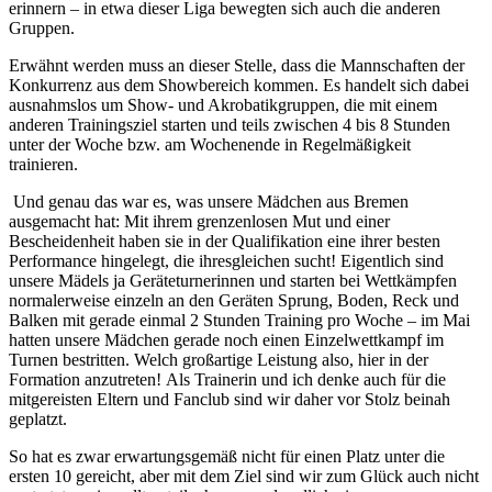
erinnern – in etwa dieser Liga bewegten sich auch die anderen
Gruppen.
Erwähnt werden muss an dieser Stelle, dass die Mannschaften der
Konkurrenz aus dem Showbereich kommen. Es handelt sich dabei
ausnahmslos um Show- und Akrobatikgruppen, die mit einem
anderen Trainingsziel starten und teils zwischen 4 bis 8 Stunden
unter der Woche bzw. am Wochenende in Regelmäßigkeit
trainieren.
Und genau das war es, was unsere Mädchen aus Bremen
ausgemacht hat: Mit ihrem grenzenlosen Mut und einer
Bescheidenheit haben sie in der Qualifikation eine ihrer besten
Performance hingelegt, die ihresgleichen sucht! Eigentlich sind
unsere Mädels ja Geräteturnerinnen und starten bei Wettkämpfen
normalerweise einzeln an den Geräten Sprung, Boden, Reck und
Balken mit gerade einmal 2 Stunden Training pro Woche – im Mai
hatten unsere Mädchen gerade noch einen Einzelwettkampf im
Turnen bestritten. Welch großartige Leistung also, hier in der
Formation anzutreten! Als Trainerin und ich denke auch für die
mitgereisten Eltern und Fanclub sind wir daher vor Stolz beinah
geplatzt.
So hat es zwar erwartungsgemäß nicht für einen Platz unter die
ersten 10 gereicht, aber mit dem Ziel sind wir zum Glück auch nicht