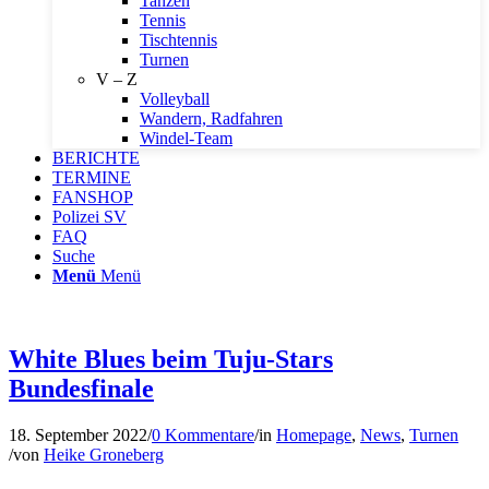
Tanzen
Tennis
Tischtennis
Turnen
V – Z
Volleyball
Wandern, Radfahren
Windel-Team
BERICHTE
TERMINE
FANSHOP
Polizei SV
FAQ
Suche
Menü
Menü
White Blues beim Tuju-Stars
Bundesfinale
18. September 2022
/
0 Kommentare
/
in
Homepage
,
News
,
Turnen
/
von
Heike Groneberg