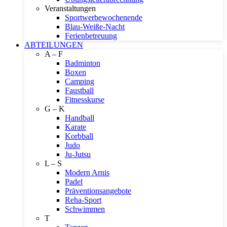
Veranstaltungen
Sportwerbewochenende
Blau-Weiße-Nacht
Ferienbetreuung
ABTEILUNGEN
A – F
Badminton
Boxen
Camping
Faustball
Fitnesskurse
G – K
Handball
Karate
Korbball
Judo
Ju-Jutsu
L – S
Modern Arnis
Padel
Präventionsangebote
Reha-Sport
Schwimmen
T