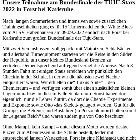
Unsere Teilnahme am Bundesfinale der TUJU-Stars
2022 in Forst bei Karlsruhe
Nach langen Sommerferien und intensiven sowie zusätzlichen
Trainingseinheiten ging es für 15 Turnermädchen der White Blues
vom ATSV Habenhausen am 09.09.2022 endlich nach Forst bei
Karlsruhe zum großen Bundesfinale der Tuju-Stars.
Mit zwei Vereinsbussen, vollgepackt mit Matratzen, Schlafsäcken
und allerhand Turnequipment starteten wir die Reise in den Süden
der Republik, um unser kleines Bundesland Bremen zu
vertreten. Dementsprechend aufregend verlief die Anreise. Nach 8
Stunden Fahrt mit einigen Staus erreichten wir pünktlich den
CheckIn in der Schule, in der wir die nächsten zwei Nächte
einquartiert waren. Wir erhielten die“ Luxus-Suite“ – den
Chemieraum – und verfügten somit über einen zusätzlichen kleinen
Lagerraum- bzw. in diesem Falle Schlafraum. Sonst haben dort
eigentlich nur die Lehrer Zutritt, da dort die Chemie-Experimente
und Exponate sowie Otto -das Skelett- gelagert werden. Gut für die
Gruppe, die Betreuer und Busfahrer (in Personalunion) hatten somit
ihr „eigenes Reich“ und waren zudem gut von Otto beschützt.
Ohne Mampf, kein Kampf – unter diesem Motto wurden riesige
Pizzen zum Abendessen in die Schule bestellt, leider mit
entsprechend langen Wartezeiten. Forst ist eine Kleinstadt und nicht