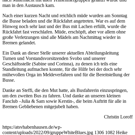
man in den Austausch kam.
Nach einer kurzen Nacht und reichlich müde wurden am Sonntag
die Busse beladen und die Rückfahrt angetreten. War es auf dem
Hinweg noch sehr laut und der Bus mit Lachen erfüllt, wurde die
Rückfahrt fast verschlafen. Müde, erschöpft, aber vor allem ohne
große Verletzungen sind alle Mädels am Nachmittag wieder in
Bremen gelandet.
Ein Dank an dieser Stelle unserer aktuellen Abteilungsleitung
Turnen und Vorstandsvorsitzenden Svobo und unserer
Geschäftsstelle (Sabine und Corinna), zu denen ich teils eine
Standleitung aufmachen konnte, für die Hilfe bei der doch sehr
mühevollen Orga im Meldeverfahren und für die Bereitstellung der
Busse.
Danke an Steffi, die den Mut hatte, als Busfahrerin einzuspringen,
um den zweiten Bus zu fahren. Und danke an unseren kleinen
Fanclub –Julia & Sam sowie Kerstin-, die beim Auftritt für alle in
Bremen Gebliebenen mitgejubelt haben.
Christin Loroff
https://atsvhabenhausen.de/wp-
content/uploads/2022/09/gruppeWhiteBlues.jpg
1306
1082
Heike