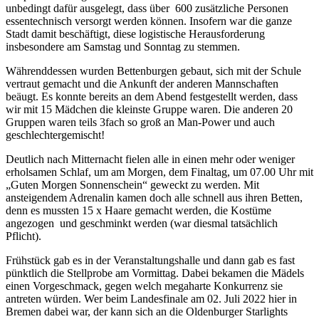
unbedingt dafür ausgelegt, dass über 600 zusätzliche Personen
essentechnisch versorgt werden können. Insofern war die ganze
Stadt damit beschäftigt, diese logistische Herausforderung
insbesondere am Samstag und Sonntag zu stemmen.
Währenddessen wurden Bettenburgen gebaut, sich mit der Schule
vertraut gemacht und die Ankunft der anderen Mannschaften
beäugt. Es konnte bereits an dem Abend festgestellt werden, dass
wir mit 15 Mädchen die kleinste Gruppe waren. Die anderen 20
Gruppen waren teils 3fach so groß an Man-Power und auch
geschlechtergemischt!
Deutlich nach Mitternacht fielen alle in einen mehr oder weniger
erholsamen Schlaf, um am Morgen, dem Finaltag, um 07.00 Uhr mit
„Guten Morgen Sonnenschein“ geweckt zu werden. Mit
ansteigendem Adrenalin kamen doch alle schnell aus ihren Betten,
denn es mussten 15 x Haare gemacht werden, die Kostüme
angezogen und geschminkt werden (war diesmal tatsächlich
Pflicht).
Frühstück gab es in der Veranstaltungshalle und dann gab es fast
pünktlich die Stellprobe am Vormittag. Dabei bekamen die Mädels
einen Vorgeschmack, gegen welch megaharte Konkurrenz sie
antreten würden. Wer beim Landesfinale am 02. Juli 2022 hier in
Bremen dabei war, der kann sich an die Oldenburger Starlights