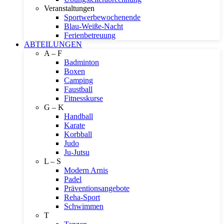
Veranstaltungen
Sportwerbewochenende
Blau-Weiße-Nacht
Ferienbetreuung
ABTEILUNGEN
A – F
Badminton
Boxen
Camping
Faustball
Fitnesskurse
G – K
Handball
Karate
Korbball
Judo
Ju-Jutsu
L – S
Modern Arnis
Padel
Präventionsangebote
Reha-Sport
Schwimmen
T