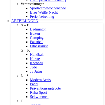
Veranstaltungen
Sportwerbewochenende
Blau-Weiße-Nacht
Ferienbetreuung
ABTEILUNGEN
A – F
Badminton
Boxen
Camping
Faustball
Fitnesskurse
G – K
Handball
Karate
Korbball
Judo
Ju-Jutsu
L – S
Modern Arnis
Padel
Präventionsangebote
Reha-Sport
Schwimmen
T