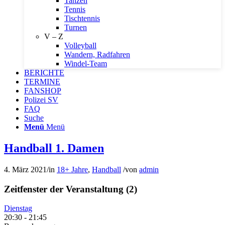
Tanzen
Tennis
Tischtennis
Turnen
V – Z
Volleyball
Wandern, Radfahren
Windel-Team
BERICHTE
TERMINE
FANSHOP
Polizei SV
FAQ
Suche
Menü
Menü
Handball 1. Damen
4. März 2021
/
in
18+ Jahre
,
Handball
/
von
admin
Zeitfenster der Veranstaltung (2)
Dienstag
20:30
-
21:45