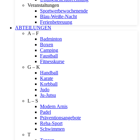
Veranstaltungen
Sportwerbewochenende
Blau-Weiße-Nacht
Ferienbetreuung
ABTEILUNGEN
A – F
Badminton
Boxen
Camping
Faustball
Fitnesskurse
G – K
Handball
Karate
Korbball
Judo
Ju-Jutsu
L – S
Modern Arnis
Padel
Präventionsangebote
Reha-Sport
Schwimmen
T