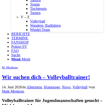
Tanzen
Tennis
Tischtennis
Turnen
V – Z
Volleyball
Wandern, Radfahren
Windel-Team
BERICHTE
TERMINE
FANSHOP
Polizei SV
FAQ
Suche
Menü
Menü
M. Menkens
Wir suchen dich – Volleyballtrainer!
14. Juni 2026
/
in
Allgemein
,
Homepage
,
News
,
Volleyball
/
von
Maik Menkens
Volleyballtrainer für Jugendmannschaften gesucht –