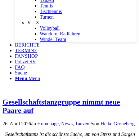
Tanzen
Tennis
Tischtennis
Turnen
V – Z
Volleyball
Wandern, Radfahren
Windel-Team
BERICHTE
TERMINE
FANSHOP
Polizei SV
FAQ
Suche
Menü
Menü
Gesellschaftstanzgruppe nimmt neue
Paare auf
26. April 2026
/
in
Homepage
,
News
,
Tanzen
/
von
Heike Groneberg
Gesellschaftstanz ist die schönste Sache, um von Stress und Sorgen