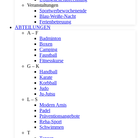
Veranstaltungen
Sportwerbewochenende
Blau-Weiße-Nacht
Ferienbetreuung
ABTEILUNGEN
A – F
Badminton
Boxen
Camping
Faustball
Fitnesskurse
G – K
Handball
Karate
Korbball
Judo
Ju-Jutsu
L – S
Modern Arnis
Padel
Präventionsangebote
Reha-Sport
Schwimmen
T