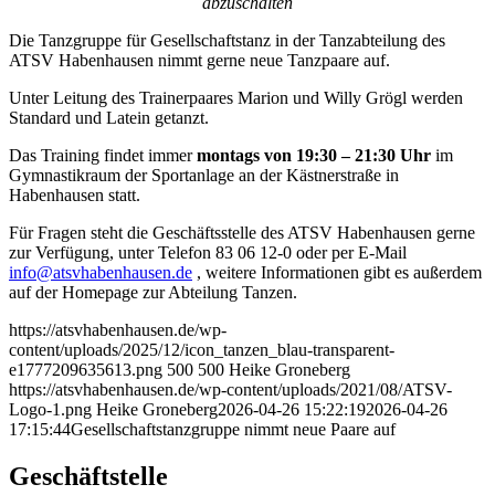
abzuschalten
Die Tanzgruppe für Gesellschaftstanz in der Tanzabteilung des
ATSV Habenhausen nimmt gerne neue Tanzpaare auf.
Unter Leitung des Trainerpaares Marion und Willy Grögl werden
Standard und Latein getanzt.
Das Training findet immer
montags von 19:30 – 21:30 Uhr
im
Gymnastikraum der Sportanlage an der Kästnerstraße in
Habenhausen statt.
Für Fragen steht die Geschäftsstelle des ATSV Habenhausen gerne
zur Verfügung, unter Telefon 83 06 12-0 oder per E-Mail
info@atsvhabenhausen.de
, weitere Informationen gibt es außerdem
auf der Homepage zur Abteilung Tanzen.
https://atsvhabenhausen.de/wp-
content/uploads/2025/12/icon_tanzen_blau-transparent-
e1777209635613.png
500
500
Heike Groneberg
https://atsvhabenhausen.de/wp-content/uploads/2021/08/ATSV-
Logo-1.png
Heike Groneberg
2026-04-26 15:22:19
2026-04-26
17:15:44
Gesellschaftstanzgruppe nimmt neue Paare auf
Geschäftstelle