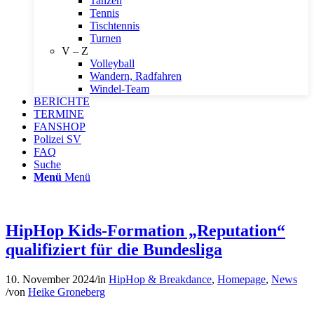
Tanzen
Tennis
Tischtennis
Turnen
V – Z
Volleyball
Wandern, Radfahren
Windel-Team
BERICHTE
TERMINE
FANSHOP
Polizei SV
FAQ
Suche
Menü
Menü
HipHop Kids-Formation „Reputation“
qualifiziert für die Bundesliga
10. November 2024
/
in
HipHop & Breakdance
,
Homepage
,
News
/
von
Heike Groneberg