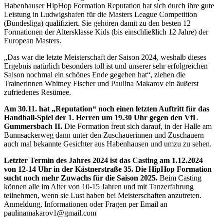
Habenhauser HipHop Formation Reputation hat sich durch ihre gute
Leistung in Ludwigshafen für die Masters League Competition
(Bundesliga) qualifiziert. Sie gehören damit zu den besten 12
Formationen der Altersklasse Kids (bis einschließlich 12 Jahre) der
European Masters.
„Das war die letzte Meisterschaft der Saison 2024, weshalb dieses
Ergebnis natürlich besonders toll ist und unserer sehr erfolgreichen
Saison nochmal ein schönes Ende gegeben hat“, ziehen die
Trainerinnen Whitney Fischer und Paulina Makarov ein äußerst
zufriedenes Resümee.
Am 30.11. hat „Reputation“ noch einen letzten Auftritt für das
Handball-Spiel der 1. Herren um 19.30 Uhr gegen den VfL
Gummersbach II.
Die Formation freut sich darauf, in der Halle am
Bunnsackerweg dann unter den Zuschauerinnen und Zuschauern
auch mal bekannte Gesichter aus Habenhausen und umzu zu sehen.
Letzter Termin des Jahres 2024 ist das Casting am 1.12.2024
von 12-14 Uhr in der Kästnerstraße 35. Die HipHop Formation
sucht noch mehr Zuwachs für die Saison 2025.
Beim Casting
können alle im Alter von 10-15 Jahren und mit Tanzerfahrung
teilnehmen, wenn sie Lust haben bei Meisterschaften anzutreten.
Anmeldung, Informationen oder Fragen per Email an
paulinamakarov1@gmail.com