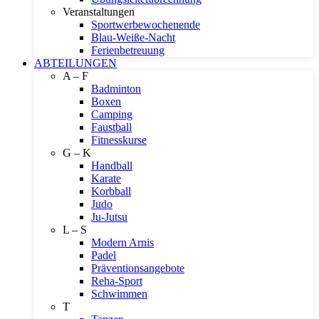
Veranstaltungen
Sportwerbewochenende
Blau-Weiße-Nacht
Ferienbetreuung
ABTEILUNGEN
A – F
Badminton
Boxen
Camping
Faustball
Fitnesskurse
G – K
Handball
Karate
Korbball
Judo
Ju-Jutsu
L – S
Modern Arnis
Padel
Präventionsangebote
Reha-Sport
Schwimmen
T