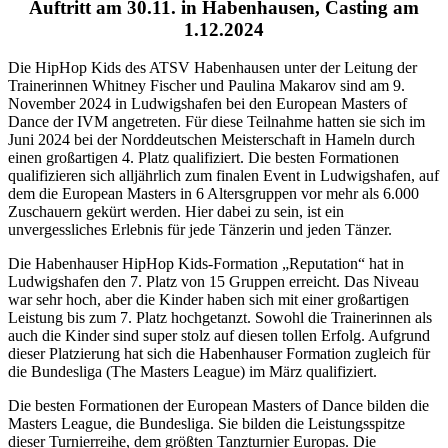
Auftritt am 30.11. in Habenhausen, Casting am
1.12.2024
Die HipHop Kids des ATSV Habenhausen unter der Leitung der
Trainerinnen Whitney Fischer und Paulina Makarov sind am 9.
November 2024 in Ludwigshafen bei den European Masters of
Dance der IVM angetreten. Für diese Teilnahme hatten sie sich im
Juni 2024 bei der Norddeutschen Meisterschaft in Hameln durch
einen großartigen 4. Platz qualifiziert. Die besten Formationen
qualifizieren sich alljährlich zum finalen Event in Ludwigshafen, auf
dem die European Masters in 6 Altersgruppen vor mehr als 6.000
Zuschauern gekürt werden. Hier dabei zu sein, ist ein
unvergessliches Erlebnis für jede Tänzerin und jeden Tänzer.
Die Habenhauser HipHop Kids-Formation „Reputation“ hat in
Ludwigshafen den 7. Platz von 15 Gruppen erreicht. Das Niveau
war sehr hoch, aber die Kinder haben sich mit einer großartigen
Leistung bis zum 7. Platz hochgetanzt. Sowohl die Trainerinnen als
auch die Kinder sind super stolz auf diesen tollen Erfolg. Aufgrund
dieser Platzierung hat sich die Habenhauser Formation zugleich für
die Bundesliga (The Masters League) im März qualifiziert.
Die besten Formationen der European Masters of Dance bilden die
Masters League, die Bundesliga. Sie bilden die Leistungsspitze
dieser Turnierreihe, dem größten Tanzturnier Europas. Die