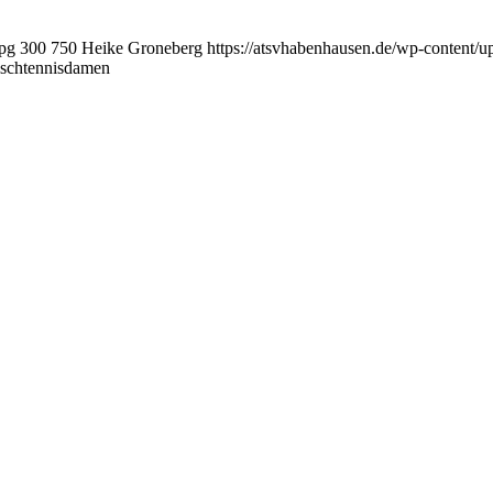
jpg
300
750
Heike Groneberg
https://atsvhabenhausen.de/wp-content
ischtennisdamen