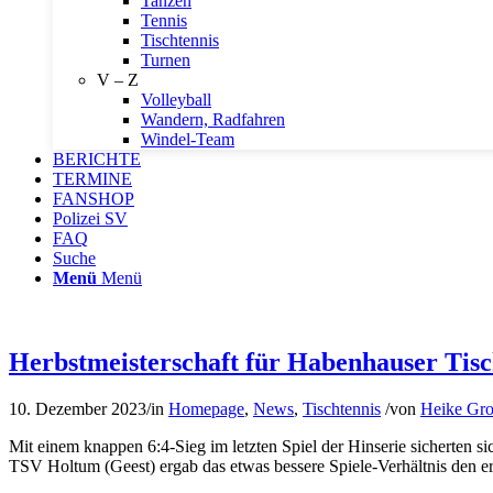
Tanzen
Tennis
Tischtennis
Turnen
V – Z
Volleyball
Wandern, Radfahren
Windel-Team
BERICHTE
TERMINE
FANSHOP
Polizei SV
FAQ
Suche
Menü
Menü
Herbstmeisterschaft für Habenhauser Tis
10. Dezember 2023
/
in
Homepage
,
News
,
Tischtennis
/
von
Heike Gro
Mit einem knappen 6:4-Sieg im letzten Spiel der Hinserie sicherten
TSV Holtum (Geest) ergab das etwas bessere Spiele-Verhältnis den er