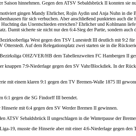
r Saison hinnehmen. Gegen den ATSV Sebaldsbrück II konnten sie nur 
 motiviert gingen Mandy Ehrlicher, Rojin Aydin und Anja Nuhn in die
enhausen für sich verbuchen. Aber anschließend punkteten auch die 
e Huchting das Unentschieden erreichen? Ehrlicher und Kohlmann liefer
z. Damit sicherte sie nicht nur den 6:4-Sieg der Partie, sondern auch
 Bezirksoberliga West gegen den TSV Lunestedt III deutlich mit 9:2 fü
Otterstedt. Auf dem Relegationsplatz zwei starten sie in die Rückseri
n der Bezirksliga OHZ/VER/HB dem Tabellenzweiten FC Hambergen II ge
iner knappen 7:9-Niederlage gegen den SV Vahr/Blockdiek. In der Rückse
inserie mit einem klaren 9:1 gegen den TV Bremen-Walle 1875 III gewonn
em 6:1 gegen die SG Findorff III beendet.
er Hinserie mit 6:4 gegen den SV Werder Bremen II gewinnen.
 den ATSV Sebaldsbrück II ungeschlagen in die Winterpause der Breme
-Liga-19, musste die Hinserie aber mit einer 4:6-Niederlage gegen de