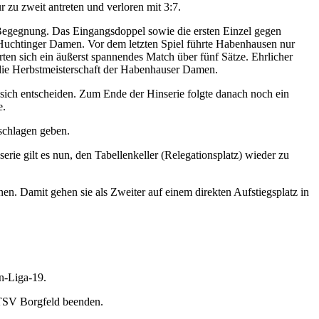
zu zweit antreten und verloren mit 3:7.
 Begegnung. Das Eingangsdoppel sowie die ersten Einzel gegen
Huchtinger Damen. Vor dem letzten Spiel führte Habenhausen nur
ten sich ein äußerst spannendes Match über fünf Sätze. Ehrlicher
 die Herbstmeisterschaft der Habenhauser Damen.
r sich entscheiden. Zum Ende der Hinserie folgte danach noch ein
e.
schlagen geben.
rie gilt es nun, den Tabellenkeller (Relegationsplatz) wieder zu
en. Damit gehen sie als Zweiter auf einem direkten Aufstiegsplatz in
n-Liga-19.
n TSV Borgfeld beenden.