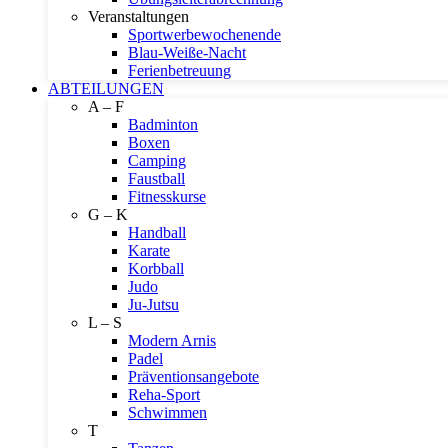
Veranstaltungen
Sportwerbewochenende
Blau-Weiße-Nacht
Ferienbetreuung
ABTEILUNGEN
A – F
Badminton
Boxen
Camping
Faustball
Fitnesskurse
G – K
Handball
Karate
Korbball
Judo
Ju-Jutsu
L – S
Modern Arnis
Padel
Präventionsangebote
Reha-Sport
Schwimmen
T