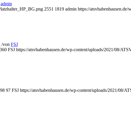
n
admin
_Platzhalter_HP_BG.png
2551
1819
admin
https://atsvhabenhausen.de
l
/
von
FSJ
360
FSJ
https://atsvhabenhausen.de/wp-content/uploads/2021/08/AT
98
97
FSJ
https://atsvhabenhausen.de/wp-content/uploads/2021/08/A