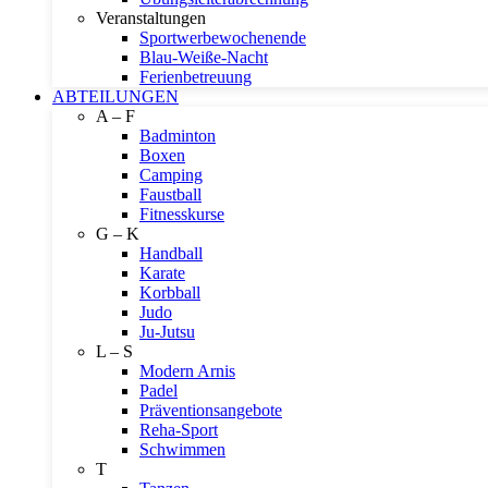
Veranstaltungen
Sportwerbewochenende
Blau-Weiße-Nacht
Ferienbetreuung
ABTEILUNGEN
A – F
Badminton
Boxen
Camping
Faustball
Fitnesskurse
G – K
Handball
Karate
Korbball
Judo
Ju-Jutsu
L – S
Modern Arnis
Padel
Präventionsangebote
Reha-Sport
Schwimmen
T