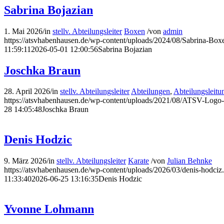
Sabrina Bojazian
1. Mai 2026
/
in
stellv. Abteilungsleiter
Boxen
/
von
admin
https://atsvhabenhausen.de/wp-content/uploads/2024/08/Sabrina-Bo
11:59:11
2026-05-01 12:00:56
Sabrina Bojazian
Joschka Braun
28. April 2026
/
in
stellv. Abteilungsleiter
Abteilungen
,
Abteilungsleit
https://atsvhabenhausen.de/wp-content/uploads/2021/08/ATSV-Logo
28 14:05:48
Joschka Braun
Denis Hodzic
9. März 2026
/
in
stellv. Abteilungsleiter
Karate
/
von
Julian Behnke
https://atsvhabenhausen.de/wp-content/uploads/2026/03/denis-hodciz
11:33:40
2026-06-25 13:16:35
Denis Hodzic
Yvonne Lohmann