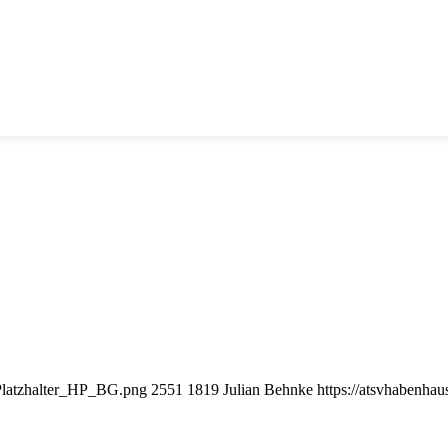
_Platzhalter_HP_BG.png
2551
1819
Julian Behnke
https://atsvhabenh