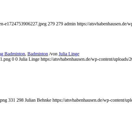
xen-e1724753906227.jpeg
279
279
admin
https://atsvhabenhausen.de/
ung Badminton
,
Badminton
/
von
Julia Linge
-1.png
0
0
Julia Linge
https://atsvhabenhausen.de/wp-content/upload
.png
331
298
Julian Behnke
https://atsvhabenhausen.de/wp-content/u