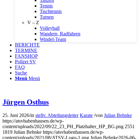
Tanzen
Tennis
Tischtennis
Turnen
V – Z
Volleyball
Wandern, Radfahren
Windel-Team
BERICHTE
TERMINE
FANSHOP
Polizei SV
FAQ
Suche
Menü
Menü
Jürgen Osthus
25. Juni 2026
/
in
stellv. Abteilungsleiter
Karate
/
von
Julian Behnke
https://atsvhabenhausen.de/wp-
content/uploads/2022/09/22_23_PH_Platzhalter_HP_BG.png
2551
1819
Julian Behnke
https://atsvhabenhausen.de/wp-
content/uploads/2021/08/ATSV-Logo-1.png
Julian Behnke
2026-06-