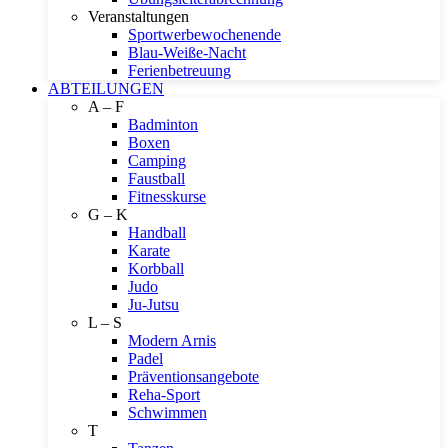
Veranstaltungen
Sportwerbewochenende
Blau-Weiße-Nacht
Ferienbetreuung
ABTEILUNGEN
A – F
Badminton
Boxen
Camping
Faustball
Fitnesskurse
G – K
Handball
Karate
Korbball
Judo
Ju-Jutsu
L – S
Modern Arnis
Padel
Präventionsangebote
Reha-Sport
Schwimmen
T