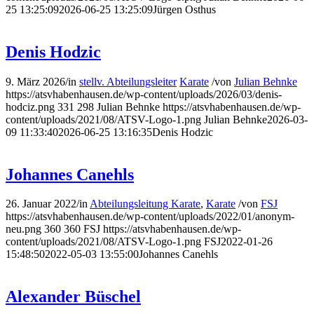
25 13:25:09
2026-06-25 13:25:09
Jürgen Osthus
Denis Hodzic
9. März 2026
/
in
stellv. Abteilungsleiter
Karate
/
von
Julian Behnke
https://atsvhabenhausen.de/wp-content/uploads/2026/03/denis-
hodciz.png
331
298
Julian Behnke
https://atsvhabenhausen.de/wp-
content/uploads/2021/08/ATSV-Logo-1.png
Julian Behnke
2026-03-
09 11:33:40
2026-06-25 13:16:35
Denis Hodzic
Johannes Canehls
26. Januar 2022
/
in
Abteilungsleitung Karate
,
Karate
/
von
FSJ
https://atsvhabenhausen.de/wp-content/uploads/2022/01/anonym-
neu.png
360
360
FSJ
https://atsvhabenhausen.de/wp-
content/uploads/2021/08/ATSV-Logo-1.png
FSJ
2022-01-26
15:48:50
2022-05-03 13:55:00
Johannes Canehls
Alexander Büschel