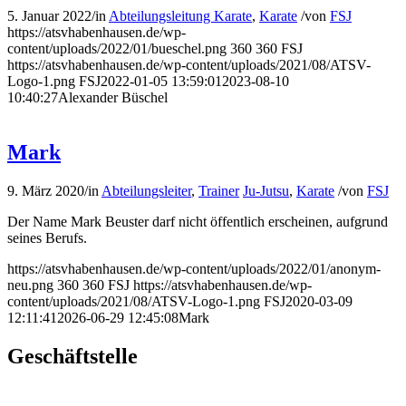
5. Januar 2022
/
in
Abteilungsleitung Karate
,
Karate
/
von
FSJ
https://atsvhabenhausen.de/wp-
content/uploads/2022/01/bueschel.png
360
360
FSJ
https://atsvhabenhausen.de/wp-content/uploads/2021/08/ATSV-
Logo-1.png
FSJ
2022-01-05 13:59:01
2023-08-10
10:40:27
Alexander Büschel
Mark
9. März 2020
/
in
Abteilungsleiter
,
Trainer
Ju-Jutsu
,
Karate
/
von
FSJ
Der Name Mark Beuster darf nicht öffentlich erscheinen, aufgrund
seines Berufs.
https://atsvhabenhausen.de/wp-content/uploads/2022/01/anonym-
neu.png
360
360
FSJ
https://atsvhabenhausen.de/wp-
content/uploads/2021/08/ATSV-Logo-1.png
FSJ
2020-03-09
12:11:41
2026-06-29 12:45:08
Mark
Geschäftstelle