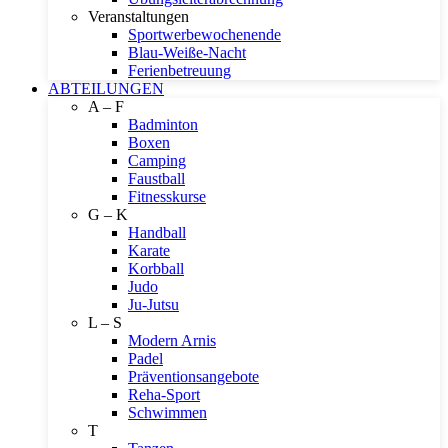
Veranstaltungen
Sportwerbewochenende
Blau-Weiße-Nacht
Ferienbetreuung
ABTEILUNGEN
A – F
Badminton
Boxen
Camping
Faustball
Fitnesskurse
G – K
Handball
Karate
Korbball
Judo
Ju-Jutsu
L – S
Modern Arnis
Padel
Präventionsangebote
Reha-Sport
Schwimmen
T