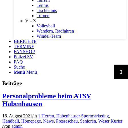
Tanzen
Tennis
Tischtennis
Turnen
V – Z
Volleyball
Wandern, Radfahren
Windel-Team
BERICHTE
TERMINE
FANSHOP
Polizei SV
FAQ
Suche
Menü
Menü
Beiträge
Personalprobleme beim ATSV
Habenhausen
16. August 2021
/
in
1.Herren
,
Habenhauser Sportmarketing
,
Handball
,
Homepage
,
News
,
Presseschau
,
Senioren
,
Weser Kurier
/
von
admin