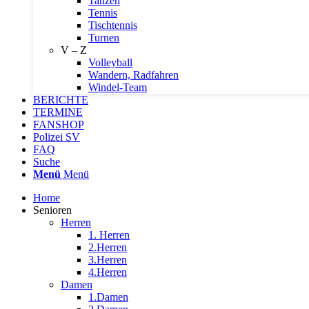
Tanzen
Tennis
Tischtennis
Turnen
V – Z
Volleyball
Wandern, Radfahren
Windel-Team
BERICHTE
TERMINE
FANSHOP
Polizei SV
FAQ
Suche
Menü
Menü
Home
Senioren
Herren
1. Herren
2.Herren
3.Herren
4.Herren
Damen
1.Damen