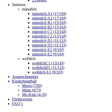
2.Damen
Junioren
männlich
männlich A1 (17/18J)
männlich A2 (17/18J)
männlich B1 (15/16J)
männlich B2 (15/16J)
männlich C1 (13/14J)
männlich C2 (13/14J)
männlich D1 (11/12J)
männlich D2 (11/12J)
männlich E1 (9/10J)
männlich E2 (9/10J)
weiblich
weiblichC1 (13/14J)
weiblichD1 (11/12J)
weiblich E1 (9/10J)
Ansprechpartner
Kinderhandball
Maxis (7/8J)
Minis (6/7J)
Mo-Kids (4-5J)
Förderverein
FAQ`s