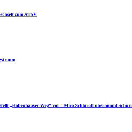
wechselt zum ATSV
gstraum
tellt „Habenhauser Weg“ vor – Miro Schluroff übernimmt Schirm