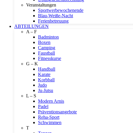
Veranstaltungen
Sportwerbewochenende
Blau-Weiße-Nacht
Ferienbetreuung
ABTEILUNGEN
A – F
Badminton
Boxen
Camping
Faustball
Fitnesskurse
G – K
Handball
Karate
Korbball
Judo
Ju-Jutsu
L – S
Modern Arnis
Padel
Präventionsangebote
Reha-Sport
Schwimmen
T