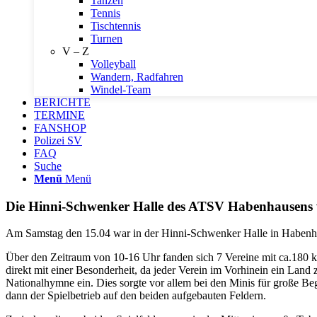
Tanzen
Tennis
Tischtennis
Turnen
V – Z
Volleyball
Wandern, Radfahren
Windel-Team
BERICHTE
TERMINE
FANSHOP
Polizei SV
FAQ
Suche
Menü
Menü
Die Hinni-Schwenker Halle des ATSV Habenhausens w
Am Samstag den 15.04 war in der Hinni-Schwenker Halle in Habenha
Über den Zeitraum von 10-16 Uhr fanden sich 7 Vereine mit ca.180 k
direkt mit einer Besonderheit, da jeder Verein im Vorhinein ein Land 
Nationalhymne ein. Dies sorgte vor allem bei den Minis für große Beg
dann der Spielbetrieb auf den beiden aufgebauten Feldern.