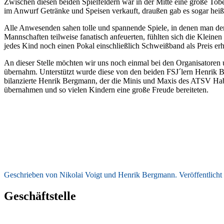
Zwischen diesen beiden Spielfeldern war in der Mitte eine große Tob
im Anwurf Getränke und Speisen verkauft, draußen gab es sogar heiße
Alle Anwesenden sahen tolle und spannende Spiele, in denen man den K
Mannschaften teilweise fanatisch anfeuerten, fühlten sich die Kleine
jedes Kind noch einen Pokal einschließlich Schweißband als Preis erhi
An dieser Stelle möchten wir uns noch einmal bei den Organisatoren 
übernahm. Unterstützt wurde diese von den beiden FSJ´lern Henrik B
bilanzierte Henrik Bergmann, der die Minis und Maxis des ATSV Habe
übernahmen und so vielen Kindern eine große Freude bereiteten.
Geschrieben von Nikolai Voigt und Henrik Bergmann. Veröffentlicht
Geschäftstelle