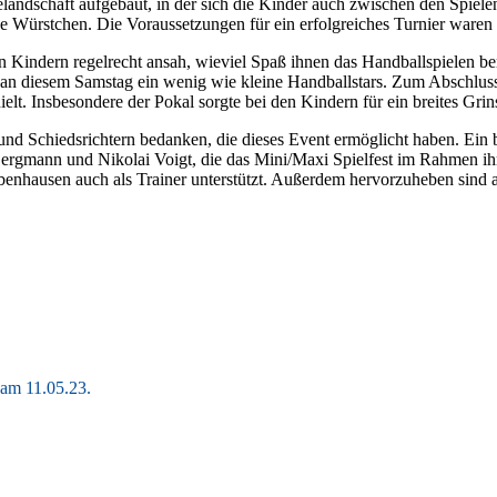
elandschaft aufgebaut, in der sich die Kinder auch zwischen den Spiel
 Würstchen. Die Voraussetzungen für ein erfolgreiches Turnier waren a
indern regelrecht ansah, wieviel Spaß ihnen das Handballspielen berei
n an diesem Samstag ein wenig wie kleine Handballstars. Zum Abschluss 
elt. Insbesondere der Pokal sorgte bei den Kindern für ein breites Grin
und Schiedsrichtern bedanken, die dieses Event ermöglicht haben. Ein
ergmann und Nikolai Voigt, die das Mini/Maxi Spielfest im Rahmen ihr
nhausen auch als Trainer unterstützt. Außerdem hervorzuheben sind al
 am 11.05.23.