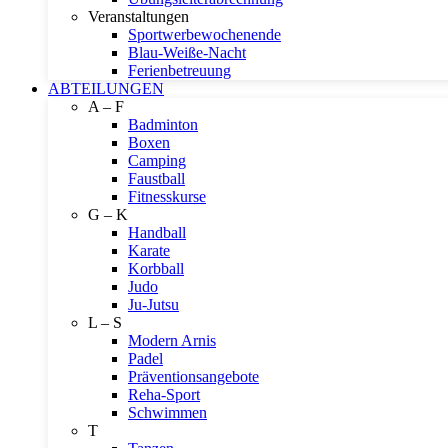
Veranstaltungen
Sportwerbewochenende
Blau-Weiße-Nacht
Ferienbetreuung
ABTEILUNGEN
A – F
Badminton
Boxen
Camping
Faustball
Fitnesskurse
G – K
Handball
Karate
Korbball
Judo
Ju-Jutsu
L – S
Modern Arnis
Padel
Präventionsangebote
Reha-Sport
Schwimmen
T