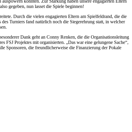
en auspowern konnten. Zur Stärkung haben unsere engagierten Eltern
lso gegeben, nun lasset die Spiele beginnen!
tete. Durch die vielen engagierten Eltern am Spielfeldrand, die die
des Turniers fand natürlich noch die Siegerehrung statt, in welcher
sen.
 besonderer Dank geht an Conny Renken, die die Organisationsleitung
es FSJ Projektes mit organisierten. „Das war eine gelungene Sache“,
le Sponsoren, die freundlicherweise die Finanzierung der Pokale