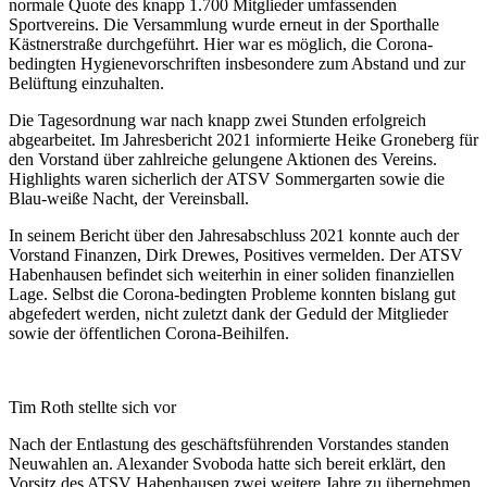
normale Quote des knapp 1.700 Mitglieder umfassenden
Sportvereins. Die Versammlung wurde erneut in der Sporthalle
Kästnerstraße durchgeführt. Hier war es möglich, die Corona-
bedingten Hygienevorschriften insbesondere zum Abstand und zur
Belüftung einzuhalten.
Die Tagesordnung war nach knapp zwei Stunden erfolgreich
abgearbeitet. Im Jahresbericht 2021 informierte Heike Groneberg für
den Vorstand über zahlreiche gelungene Aktionen des Vereins.
Highlights waren sicherlich der ATSV Sommergarten sowie die
Blau-weiße Nacht, der Vereinsball.
In seinem Bericht über den Jahresabschluss 2021 konnte auch der
Vorstand Finanzen, Dirk Drewes, Positives vermelden. Der ATSV
Habenhausen befindet sich weiterhin in einer soliden finanziellen
Lage. Selbst die Corona-bedingten Probleme konnten bislang gut
abgefedert werden, nicht zuletzt dank der Geduld der Mitglieder
sowie der öffentlichen Corona-Beihilfen.
Tim Roth stellte sich vor
Nach der Entlastung des geschäftsführenden Vorstandes standen
Neuwahlen an. Alexander Svoboda hatte sich bereit erklärt, den
Vorsitz des ATSV Habenhausen zwei weitere Jahre zu übernehmen.