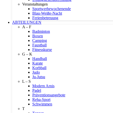
Veranstaltungen
Sportwerbewochenende
Blau-Weiße-Nacht
Ferienbetreuung
ABTEILUNGEN
A – F
Badminton
Boxen
Camping
Faustball
Fitnesskurse
G – K
Handball
Karate
Korbball
Judo
Ju-Jutsu
L – S
Modern Arnis
Padel
Präventionsangebote
Reha-Sport
Schwimmen
T