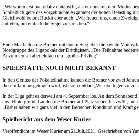
„Wir waren erst mal relativ enttäuscht, als wir uns mit dem Modus bes
Schließlich gelte das vorgebrachte Argument der hohen Belastung ni
Gleichwohl betont Ruckh aber auch: „Wir freuen uns, einen Zweitligis
antreten, um einfach die Segel zu streichen.“
Ende Mai hatten die Bremer mit einem Sieg über die zweite Mannschaf
Nordgruppe des Ligapokals der Drittligisten. „Die Teilnahme bedeutet
Anzutreten sei aber einfach ein „großes Privileg“.
SPIELSTÄTTE NOCH NICHT BEKANNT
In den Genuss der Pokalteilnahme kamen die Bremer vor zwei Jahren
diesem Jahr ausgetragen wird, ist noch unklar. „Wir überlegen zurze
In der Liga geht es derweil am 4. September los. An dem Sonnabend s
aus. Hintergrund: Landen die Bremer auf Platz sieben bis zwölf, müsse
„Bisher haben wir ganz viel in den Bereichen Kondition und Kraft ge
Spielbericht aus dem Weser Kurier
Veröffentlicht im Weser Kurier am 21.Juli.2021. Geschrieben von Ya