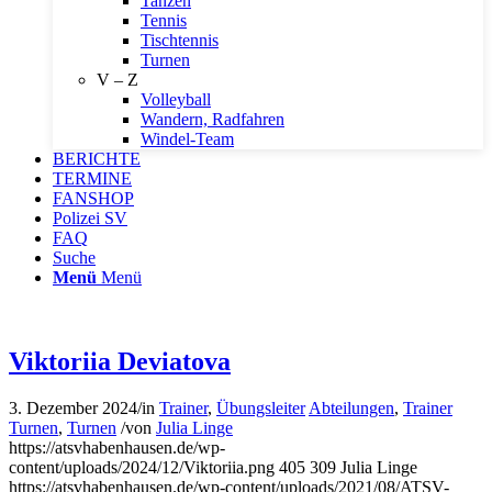
Tanzen
Tennis
Tischtennis
Turnen
V – Z
Volleyball
Wandern, Radfahren
Windel-Team
BERICHTE
TERMINE
FANSHOP
Polizei SV
FAQ
Suche
Menü
Menü
Viktoriia Deviatova
3. Dezember 2024
/
in
Trainer
,
Übungsleiter
Abteilungen
,
Trainer
Turnen
,
Turnen
/
von
Julia Linge
https://atsvhabenhausen.de/wp-
content/uploads/2024/12/Viktoriia.png
405
309
Julia Linge
https://atsvhabenhausen.de/wp-content/uploads/2021/08/ATSV-