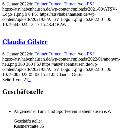
6. Januar 2022
/
in
Trainer Turnen
,
Turnen
/
von
FSJ
https://atsvhabenhausen.de/wp-content/uploads/2021/08/ATSV-
Logo-1.png
0
0
FSJ
https://atsvhabenhausen.de/wp-
content/uploads/2021/08/ATSV-Logo-1.png
FSJ
2022-01-06
10:19:44
2024-12-17 15:43:44
R.W.
Claudia Gilster
6. Januar 2022
/
in
Trainer Turnen
,
Turnen
/
von
FSJ
https://atsvhabenhausen.de/wp-content/uploads/2022/01/anonym-
neu.png
360
360
FSJ
https://atsvhabenhausen.de/wp-
content/uploads/2021/08/ATSV-Logo-1.png
FSJ
2022-01-06
10:19:00
2022-05-03 15:21:05
Claudia Gilster
Seite 1 von 2
1
2
Geschäftstelle
Allgemeiner Turn- und Sportverein Habenhausen e.V.
Geschäftsstelle:
Kästnerstraße 35