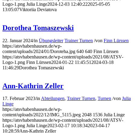
Logo-1.png
Julia Linge
2024-12-03 12:40:22
2025-05-05
13:05:07
Viktoriia Deviatova
Dorothea Tomaszewski
22. Januar 2024
/
in
Übungsleiter
Trainer Turnen
/
von
Finn Lürssen
https://atsvhabenhausen.de/wp-
content/uploads/2024/01/Doroteha.jpg
640
640
Finn Lürssen
https://atsvhabenhausen.de/wp-content/uploads/2021/08/ATSV-
Logo-1.png
Finn Lürssen
2024-01-22 11:45:51
2024-03-18
11:46:29
Dorothea Tomaszewski
Ann-Kathrin Zeller
17. Februar 2023
/
in
Abteilungen
,
Trainer Turnen
,
Turnen
/
von
Julia
Linge
https://atsvhabenhausen.de/wp-
content/uploads/2022/12/IMG_5115.jpeg
2048
1536
Julia Linge
https://atsvhabenhausen.de/wp-content/uploads/2021/08/ATSV-
Logo-1.png
Julia Linge
2023-02-17 10:18:34
2023-04-17
10:28:59
Ann-Kathrin Zeller