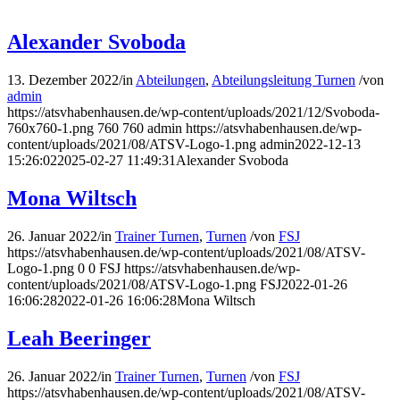
Alexander Svoboda
13. Dezember 2022
/
in
Abteilungen
,
Abteilungsleitung Turnen
/
von
admin
https://atsvhabenhausen.de/wp-content/uploads/2021/12/Svoboda-
760x760-1.png
760
760
admin
https://atsvhabenhausen.de/wp-
content/uploads/2021/08/ATSV-Logo-1.png
admin
2022-12-13
15:26:02
2025-02-27 11:49:31
Alexander Svoboda
Mona Wiltsch
26. Januar 2022
/
in
Trainer Turnen
,
Turnen
/
von
FSJ
https://atsvhabenhausen.de/wp-content/uploads/2021/08/ATSV-
Logo-1.png
0
0
FSJ
https://atsvhabenhausen.de/wp-
content/uploads/2021/08/ATSV-Logo-1.png
FSJ
2022-01-26
16:06:28
2022-01-26 16:06:28
Mona Wiltsch
Leah Beeringer
26. Januar 2022
/
in
Trainer Turnen
,
Turnen
/
von
FSJ
https://atsvhabenhausen.de/wp-content/uploads/2021/08/ATSV-