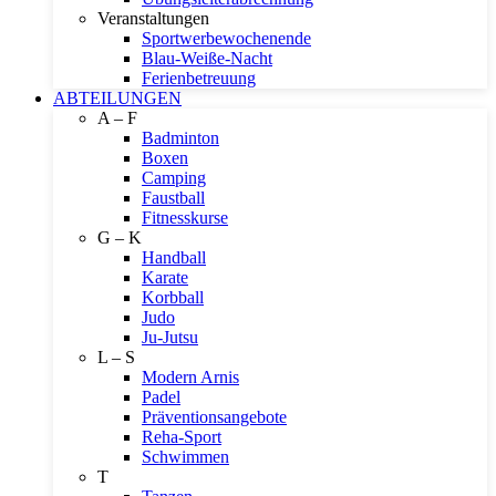
Veranstaltungen
Sportwerbewochenende
Blau-Weiße-Nacht
Ferienbetreuung
ABTEILUNGEN
A – F
Badminton
Boxen
Camping
Faustball
Fitnesskurse
G – K
Handball
Karate
Korbball
Judo
Ju-Jutsu
L – S
Modern Arnis
Padel
Präventionsangebote
Reha-Sport
Schwimmen
T