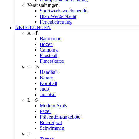
Veranstaltungen
Sportwerbewochenende
Blau-Weiße-Nacht
Ferienbetreuung
ABTEILUNGEN
A – F
Badminton
Boxen
Camping
Faustball
Fitnesskurse
G – K
Handball
Karate
Korbball
Judo
Ju-Jutsu
L – S
Modern Arnis
Padel
Präventionsangebote
Reha-Sport
Schwimmen
T