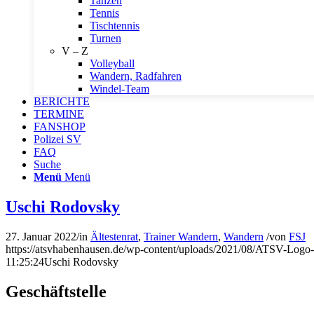
Tanzen
Tennis
Tischtennis
Turnen
V – Z
Volleyball
Wandern, Radfahren
Windel-Team
BERICHTE
TERMINE
FANSHOP
Polizei SV
FAQ
Suche
Menü
Menü
Uschi Rodovsky
27. Januar 2022
/
in
Ältestenrat
,
Trainer Wandern
,
Wandern
/
von
FSJ
https://atsvhabenhausen.de/wp-content/uploads/2021/08/ATSV-Logo
11:25:24
Uschi Rodovsky
Geschäftstelle