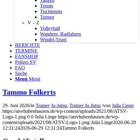
Tanzen
Tennis
Tischtennis
Turnen
V – Z
Volleyball
Wandern, Radfahren
Windel-Team
BERICHTE
TERMINE
FANSHOP
Polizei SV
FAQ
Suche
Menü
Menü
Tammo Folkerts
29. Juni 2026
/
in
Trainer
Ju-Jutsu
,
Trainer Ju-Jutsu
/
von
Julia Linge
https://atsvhabenhausen.de/wp-content/uploads/2021/08/ATSV-
Logo-1.png
0
0
Julia Linge
https://atsvhabenhausen.de/wp-
content/uploads/2021/08/ATSV-Logo-1.png
Julia Linge
2026-06-29
12:31:24
2026-06-29 12:31:24
Tammo Folkerts