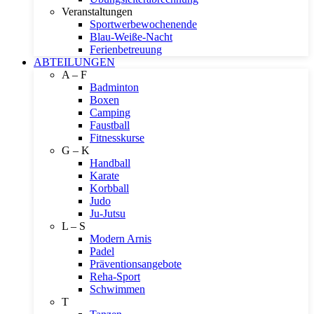
Veranstaltungen
Sportwerbewochenende
Blau-Weiße-Nacht
Ferienbetreuung
ABTEILUNGEN
A – F
Badminton
Boxen
Camping
Faustball
Fitnesskurse
G – K
Handball
Karate
Korbball
Judo
Ju-Jutsu
L – S
Modern Arnis
Padel
Präventionsangebote
Reha-Sport
Schwimmen
T