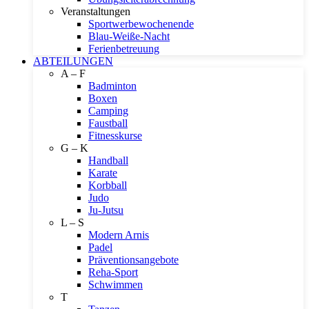
Veranstaltungen
Sportwerbewochenende
Blau-Weiße-Nacht
Ferienbetreuung
ABTEILUNGEN
A – F
Badminton
Boxen
Camping
Faustball
Fitnesskurse
G – K
Handball
Karate
Korbball
Judo
Ju-Jutsu
L – S
Modern Arnis
Padel
Präventionsangebote
Reha-Sport
Schwimmen
T