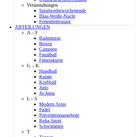
Veranstaltungen
Sportwerbewochenende
Blau-Weiße-Nacht
Ferienbetreuung
ABTEILUNGEN
A – F
Badminton
Boxen
Camping
Faustball
Fitnesskurse
G – K
Handball
Karate
Korbball
Judo
Ju-Jutsu
L – S
Modern Arnis
Padel
Präventionsangebote
Reha-Sport
Schwimmen
T