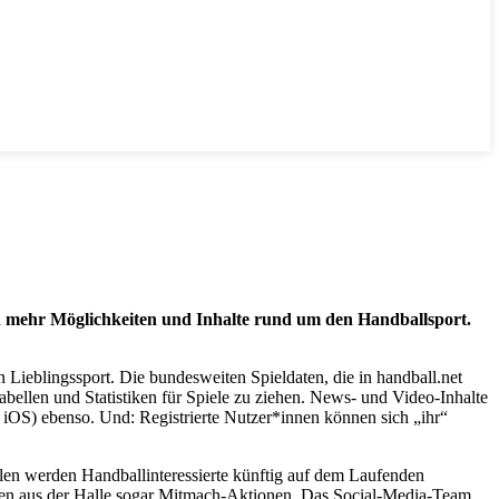
ch mehr Möglichkeiten und Inhalte rund um den Handballsport.
 Lieblingssport. Die bundesweiten Spieldaten, die in handball.net
bellen und Statistiken für Spiele zu ziehen. News- und Video-Inhalte
 iOS) ebenso. Und: Registrierte Nutzer*innen können sich „ihr“
̈len werden Handballinteressierte künftig auf dem Laufenden
 Szenen aus der Halle sogar Mitmach-Aktionen. Das Social-Media-Team