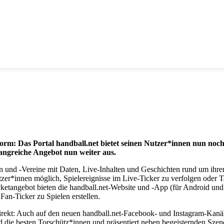
form: Das Portal handball.net bietet seinen Nutzer*innen nun no
fangreiche Angebot nun weiter aus.
n und -Vereine mit Daten, Live-Inhalten und Geschichten rund um ihren
r*innen möglich, Spielereignisse im Live-Ticker zu verfolgen oder Ta
ketangebot bieten die handball.net-Website und -App (für Android und
Fan-Ticker zu Spielen erstellen.
t direkt: Auch auf den neuen handball.net-Facebook- und Instagram-Kana
n und die besten Torschütz*innen und präsentiert neben begeisternden