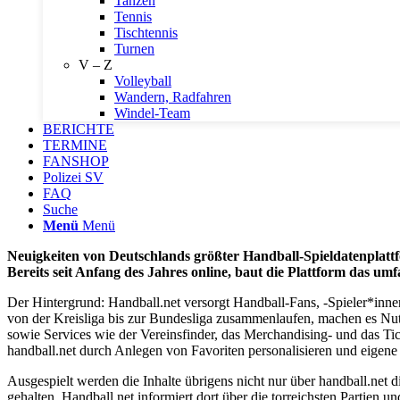
Tanzen
Tennis
Tischtennis
Turnen
V – Z
Volleyball
Wandern, Radfahren
Windel-Team
BERICHTE
TERMINE
FANSHOP
Polizei SV
FAQ
Suche
Menü
Menü
Neuigkeiten von Deutschlands größter Handball-Spieldatenplatt
Bereits seit Anfang des Jahres online, baut die Plattform das um
Der Hintergrund: Handball.net versorgt Handball-Fans, -Spieler*inne
von der Kreisliga bis zur Bundesliga zusammenlaufen, machen es Nutze
sowie Services wie der Vereinsfinder, das Merchandising- und das Tic
handball.net durch Anlegen von Favoriten personalisieren und eigene 
Ausgespielt werden die Inhalte übrigens nicht nur über handball.ne
gehalten. Handball.net informiert dort über die torreichsten Partie