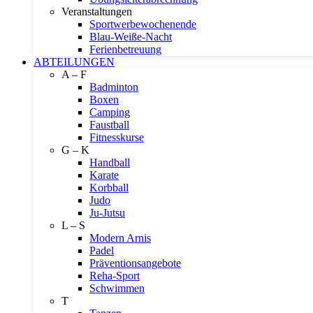
Veranstaltungen
Sportwerbewochenende
Blau-Weiße-Nacht
Ferienbetreuung
ABTEILUNGEN
A – F
Badminton
Boxen
Camping
Faustball
Fitnesskurse
G – K
Handball
Karate
Korbball
Judo
Ju-Jutsu
L – S
Modern Arnis
Padel
Präventionsangebote
Reha-Sport
Schwimmen
T