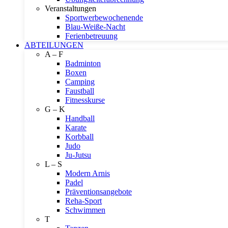
Veranstaltungen
Sportwerbewochenende
Blau-Weiße-Nacht
Ferienbetreuung
ABTEILUNGEN
A – F
Badminton
Boxen
Camping
Faustball
Fitnesskurse
G – K
Handball
Karate
Korbball
Judo
Ju-Jutsu
L – S
Modern Arnis
Padel
Präventionsangebote
Reha-Sport
Schwimmen
T