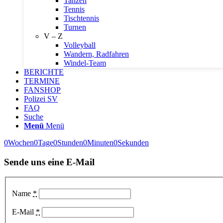
Tanzen
Tennis
Tischtennis
Turnen
V – Z
Volleyball
Wandern, Radfahren
Windel-Team
BERICHTE
TERMINE
FANSHOP
Polizei SV
FAQ
Suche
Menü
Menü
0
Wochen
0
Tage
0
Stunden
0
Minuten
0
Sekunden
Sende uns eine E-Mail
Name
*
E-Mail
*