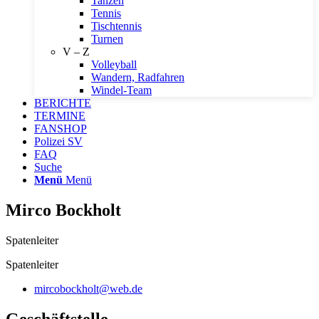
Tanzen
Tennis
Tischtennis
Turnen
V – Z
Volleyball
Wandern, Radfahren
Windel-Team
BERICHTE
TERMINE
FANSHOP
Polizei SV
FAQ
Suche
Menü
Menü
Mirco Bockholt
Spatenleiter
Spatenleiter
mircobockholt@web.de
Geschäftstelle