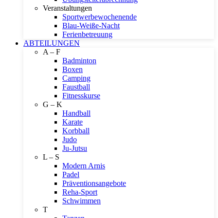
Veranstaltungen
Sportwerbewochenende
Blau-Weiße-Nacht
Ferienbetreuung
ABTEILUNGEN
A – F
Badminton
Boxen
Camping
Faustball
Fitnesskurse
G – K
Handball
Karate
Korbball
Judo
Ju-Jutsu
L – S
Modern Arnis
Padel
Präventionsangebote
Reha-Sport
Schwimmen
T