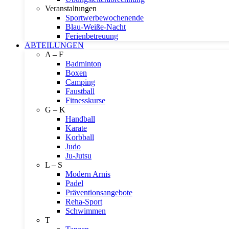
Veranstaltungen
Sportwerbewochenende
Blau-Weiße-Nacht
Ferienbetreuung
ABTEILUNGEN
A – F
Badminton
Boxen
Camping
Faustball
Fitnesskurse
G – K
Handball
Karate
Korbball
Judo
Ju-Jutsu
L – S
Modern Arnis
Padel
Präventionsangebote
Reha-Sport
Schwimmen
T