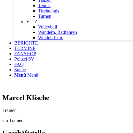
Tanzen
Tennis
Tischtennis
Turnen
V – Z
Volleyball
Wandern, Radfahren
Windel-Team
BERICHTE
TERMINE
FANSHOP
Polizei SV
FAQ
Suche
Menü
Menü
Marcel Klische
Trainer
Co Trainer
Geschäftstelle