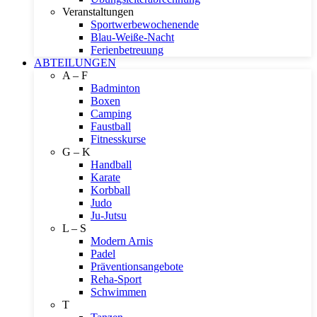
Veranstaltungen
Sportwerbewochenende
Blau-Weiße-Nacht
Ferienbetreuung
ABTEILUNGEN
A – F
Badminton
Boxen
Camping
Faustball
Fitnesskurse
G – K
Handball
Karate
Korbball
Judo
Ju-Jutsu
L – S
Modern Arnis
Padel
Präventionsangebote
Reha-Sport
Schwimmen
T