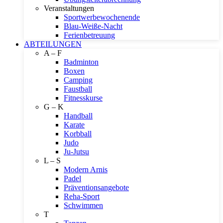
Veranstaltungen
Sportwerbewochenende
Blau-Weiße-Nacht
Ferienbetreuung
ABTEILUNGEN
A – F
Badminton
Boxen
Camping
Faustball
Fitnesskurse
G – K
Handball
Karate
Korbball
Judo
Ju-Jutsu
L – S
Modern Arnis
Padel
Präventionsangebote
Reha-Sport
Schwimmen
T