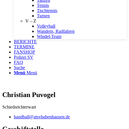
Tanzen
Tennis
Tischtennis
Turnen
V – Z
Volleyball
Wandern, Radfahren
Windel-Team
BERICHTE
TERMINE
FANSHOP
Polizei SV
FAQ
Suche
Menü
Menü
Christian Puvogel
Schiedsrichterwart
handball@atsvhabenhausen.de
Geschäftstelle