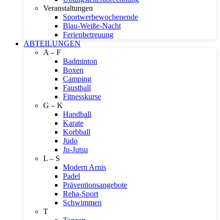
Veranstaltungen
Sportwerbewochenende
Blau-Weiße-Nacht
Ferienbetreuung
ABTEILUNGEN
A – F
Badminton
Boxen
Camping
Faustball
Fitnesskurse
G – K
Handball
Karate
Korbball
Judo
Ju-Jutsu
L – S
Modern Arnis
Padel
Präventionsangebote
Reha-Sport
Schwimmen
T