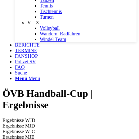
Tanzen
Tennis
Tischtennis
Turnen
V – Z
Volleyball
Wandern, Radfahren
Windel-Team
BERICHTE
TERMINE
FANSHOP
Polizei SV
FAQ
Suche
Menü
Menü
ÖVB Handball-Cup |
Ergebnisse
Ergebnisse WJD
Ergebnisse MJD
Ergebnisse WJC
Ergebnisse MJE