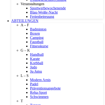
Veranstaltungen
Sportwerbewochenende
Blau-Weiße-Nacht
Ferienbetreuung
ABTEILUNGEN
A – F
Badminton
Boxen
Camping
Faustball
Fitnesskurse
G – K
Handball
Karate
Korbball
Judo
Ju-Jutsu
L – S
Modern Arnis
Padel
Präventionsangebote
Reha-Sport
Schwimmen
T