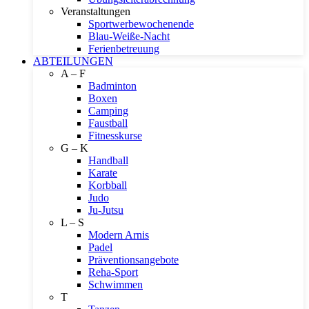
Veranstaltungen
Sportwerbewochenende
Blau-Weiße-Nacht
Ferienbetreuung
ABTEILUNGEN
A – F
Badminton
Boxen
Camping
Faustball
Fitnesskurse
G – K
Handball
Karate
Korbball
Judo
Ju-Jutsu
L – S
Modern Arnis
Padel
Präventionsangebote
Reha-Sport
Schwimmen
T