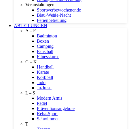
Veranstaltungen
Sportwerbewochenende
Blau-Weiße-Nacht
Ferienbetreuung
ABTEILUNGEN
A – F
Badminton
Boxen
Camping
Faustball
Fitnesskurse
G – K
Handball
Karate
Korbball
Judo
Ju-Jutsu
L – S
Modern Arnis
Padel
Präventionsangebote
Reha-Sport
Schwimmen
T