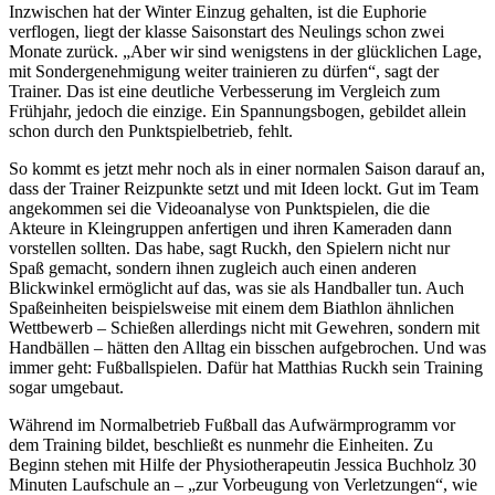
Inzwischen hat der Winter Einzug gehalten, ist die Euphorie
verflogen, liegt der klasse Saisonstart des Neulings schon zwei
Monate zurück. „Aber wir sind wenigstens in der glücklichen Lage,
mit Sondergenehmigung weiter trainieren zu dürfen“, sagt der
Trainer. Das ist eine deutliche Verbesserung im Vergleich zum
Frühjahr, jedoch die einzige. Ein Spannungsbogen, gebildet allein
schon durch den Punktspielbetrieb, fehlt.
So kommt es jetzt mehr noch als in einer normalen Saison darauf an,
dass der Trainer Reizpunkte setzt und mit Ideen lockt. Gut im Team
angekommen sei die Videoanalyse von Punktspielen, die die
Akteure in Kleingruppen anfertigen und ihren Kameraden dann
vorstellen sollten. Das habe, sagt Ruckh, den Spielern nicht nur
Spaß gemacht, sondern ihnen zugleich auch einen anderen
Blickwinkel ermöglicht auf das, was sie als Handballer tun. Auch
Spaßeinheiten beispielsweise mit einem dem Biathlon ähnlichen
Wettbewerb – Schießen allerdings nicht mit Gewehren, sondern mit
Handbällen – hätten den Alltag ein bisschen aufgebrochen. Und was
immer geht: Fußballspielen. Dafür hat Matthias Ruckh sein Training
sogar umgebaut.
Während im Normalbetrieb Fußball das Aufwärmprogramm vor
dem Training bildet, beschließt es nunmehr die Einheiten. Zu
Beginn stehen mit Hilfe der Physiotherapeutin Jessica Buchholz 30
Minuten Laufschule an – „zur Vorbeugung von Verletzungen“, wie