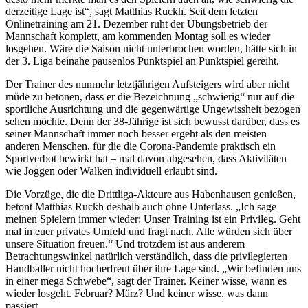
derzeitige Lage ist“, sagt Matthias Ruckh. Seit dem letzten
Onlinetraining am 21. Dezember ruht der Übungsbetrieb der
Mannschaft komplett, am kommenden Montag soll es wieder
losgehen. Wäre die Saison nicht unterbrochen worden, hätte sich in
der 3. Liga beinahe pausenlos Punktspiel an Punktspiel gereiht.
Der Trainer des nunmehr letztjährigen Aufsteigers wird aber nicht
müde zu betonen, dass er die Bezeichnung „schwierig“ nur auf die
sportliche Ausrichtung und die gegenwärtige Ungewissheit bezogen
sehen möchte. Denn der 38-Jährige ist sich bewusst darüber, dass es
seiner Mannschaft immer noch besser ergeht als den meisten
anderen Menschen, für die die Corona-Pandemie praktisch ein
Sportverbot bewirkt hat – mal davon abgesehen, dass Aktivitäten
wie Joggen oder Walken individuell erlaubt sind.
Die Vorzüge, die die Drittliga-Akteure aus Habenhausen genießen,
betont Matthias Ruckh deshalb auch ohne Unterlass. „Ich sage
meinen Spielern immer wieder: Unser Training ist ein Privileg. Geht
mal in euer privates Umfeld und fragt nach. Alle würden sich über
unsere Situation freuen.“ Und trotzdem ist aus anderem
Betrachtungswinkel natürlich verständlich, dass die privilegierten
Handballer nicht hocherfreut über ihre Lage sind. „Wir befinden uns
in einer mega Schwebe“, sagt der Trainer. Keiner wisse, wann es
wieder losgeht. Februar? März? Und keiner wisse, was dann
passiert.