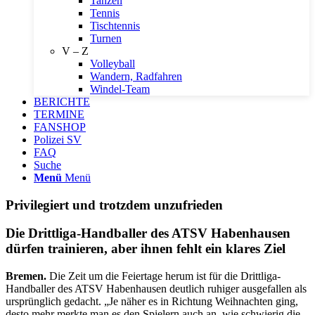
Tanzen
Tennis
Tischtennis
Turnen
V – Z
Volleyball
Wandern, Radfahren
Windel-Team
BERICHTE
TERMINE
FANSHOP
Polizei SV
FAQ
Suche
Menü
Menü
Privilegiert und trotzdem unzufrieden
Die Drittliga-Handballer des ATSV Habenhausen
dürfen trainieren, aber ihnen fehlt ein klares Ziel
Bremen.
Die Zeit um die Feiertage herum ist für die Drittliga-
Handballer des ATSV Habenhausen deutlich ruhiger ausgefallen als
ursprünglich gedacht. „Je näher es in Richtung Weihnachten ging,
desto mehr merkte man es den Spielern auch an, wie schwierig die