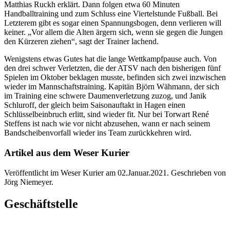
Matthias Ruckh erklärt. Dann folgen etwa 60 Minuten
Handballtraining und zum Schluss eine Viertelstunde Fußball. Bei
Letzterem gibt es sogar einen Spannungsbogen, denn verlieren will
keiner. „Vor allem die Alten ärgern sich, wenn sie gegen die Jungen
den Kürzeren ziehen“, sagt der Trainer lachend.
Wenigstens etwas Gutes hat die lange Wettkampfpause auch. Von
den drei schwer Verletzten, die der ATSV nach den bisherigen fünf
Spielen im Oktober beklagen musste, befinden sich zwei inzwischen
wieder im Mannschaftstraining. Kapitän Björn Wähmann, der sich
im Training eine schwere Daumenverletzung zuzog, und Janik
Schluroff, der gleich beim Saisonauftakt in Hagen einen
Schlüsselbeinbruch erlitt, sind wieder fit. Nur bei Torwart René
Steffens ist nach wie vor nicht abzusehen, wann er nach seinem
Bandscheibenvorfall wieder ins Team zurückkehren wird.
Artikel aus dem Weser Kurier
Veröffentlicht im Weser Kurier am 02.Januar.2021. Geschrieben von
Jörg Niemeyer.
Geschäftstelle