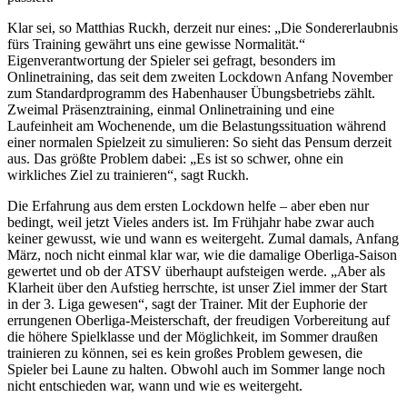
Klar sei, so Matthias Ruckh, derzeit nur eines: „Die Sondererlaubnis
fürs Training gewährt uns eine gewisse Normalität.“
Eigenverantwortung der Spieler sei gefragt, besonders im
Onlinetraining, das seit dem zweiten Lockdown Anfang November
zum Standardprogramm des Habenhauser Übungsbetriebs zählt.
Zweimal Präsenztraining, einmal Onlinetraining und eine
Laufeinheit am Wochenende, um die Belastungssituation während
einer normalen Spielzeit zu simulieren: So sieht das Pensum derzeit
aus. Das größte Problem dabei: „Es ist so schwer, ohne ein
wirkliches Ziel zu trainieren“, sagt Ruckh.
Die Erfahrung aus dem ersten Lockdown helfe – aber eben nur
bedingt, weil jetzt Vieles anders ist. Im Frühjahr habe zwar auch
keiner gewusst, wie und wann es weitergeht. Zumal damals, Anfang
März, noch nicht einmal klar war, wie die damalige Oberliga-­Saison
gewertet und ob der ATSV überhaupt aufsteigen werde. „Aber als
Klarheit über den Aufstieg herrschte, ist unser Ziel immer der Start
in der 3. Liga gewesen“, sagt der Trainer. Mit der Euphorie der
errungenen Oberliga-Meisterschaft, der freudigen Vorbereitung auf
die höhere Spielklasse und der Möglichkeit, im Sommer draußen
trainieren zu können, sei es kein großes Problem gewesen, die
Spieler bei Laune zu halten. Obwohl auch im Sommer lange noch
nicht entschieden war, wann und wie es weitergeht.